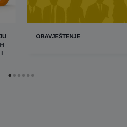
JU
OBAVJEŠTENJE
IH
I