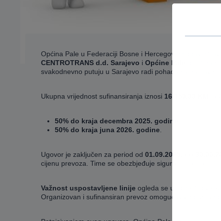
Općina Pale u Federaciji Bosne i Hercegovine obavještav
CENTROTRANS d.d. Sarajevo
i
Općine Pale
o sufinansi
svakodnevno putuju u Sarajevo radi pohađanja nastave i s
Ukupna vrijednost sufinansiranja iznosi
16.150,00 KM
, a 
50% do kraja decembra 2025. godine
,
50% do kraja juna 2026. godine
.
Ugovor je zaključen za period od
01.09.2025. do 30.06.2
cijenu prevoza. Time se obezbjeđuje siguran, stabilan i fin
Važnost uspostavljene linije
ogleda se u tome što veliki
Organizovan i sufinansiran prevoz omogućava pouzdano p