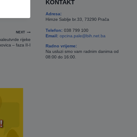
h životnih
KONTAKT
Adresa:
Himze Sablje br.33, 73290 Prača
Telefon:
038 799 100
NEXT
Email:
opcina.pale@bih.net.ba
aleutvrde rijeke
ovica – faza II-I
Radno vrijeme:
Na usluzi smo vam radnim danima od
08:00 do 16:00.