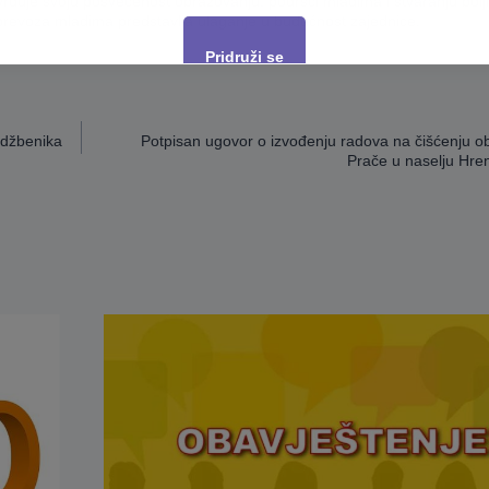
đuje svoju posvećenost obrazovanju, podršci mladima i stvaranju bolji
prevoza mladima predstavlja ulaganje u budućnost zajednice.
Pridruži se
This will close in
16
seconds
udžbenika
Potpisan ugovor o izvođenju radova na čišćenju ob
Prače u naselju Hren