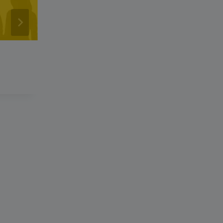
JAVNI POZIV za dodjelu novča
stimulansa za novo zapošljava
osoba sa invaliditetom u 2025. 