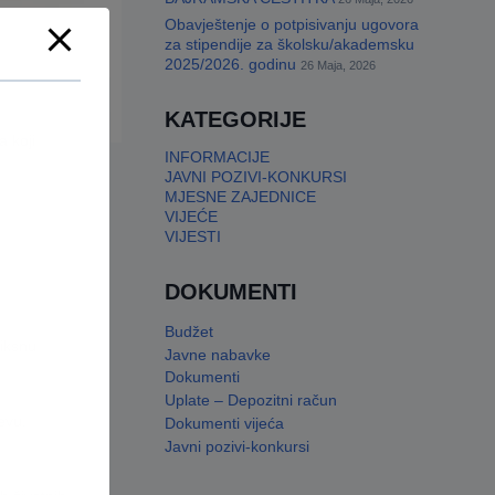
Obavještenje o potpisivanju ugovora
za stipendije za školsku/akademsku
2025/2026. godinu
26 Maja, 2026
KATEGORIJE
a koji
INFORMACIJE
JAVNI POZIVI-KONKURSI
MJESNE ZAJEDNICE
VIJEĆE
VIJESTI
DOKUMENTI
Budžet
iksnu
Javne nabavke
Dokumenti
Uplate – Depozitni račun
evu.
Dokumenti vijeća
Javni pozivi-konkursi