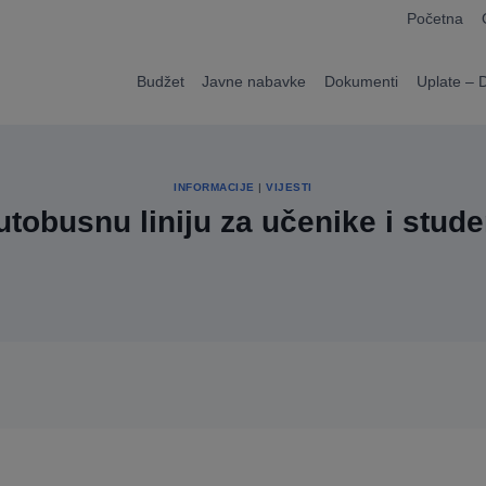
modal-check
Početna
Budžet
Javne nabavke
Dokumenti
Uplate – 
INFORMACIJE
|
VIJESTI
utobusnu liniju za učenike i stud