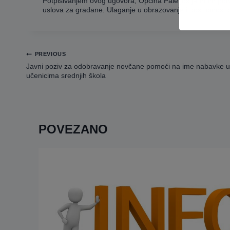
Potpisivanjem ovog ugovora, Općina Pale još jednom potvr
uslova za građane. Ulaganje u obrazovanje i dostupnost 
Navigacija
PREVIOUS
članaka
Javni poziv za odobravanje novčane pomoći na ime nabavke 
učenicima srednjih škola
POVEZANO