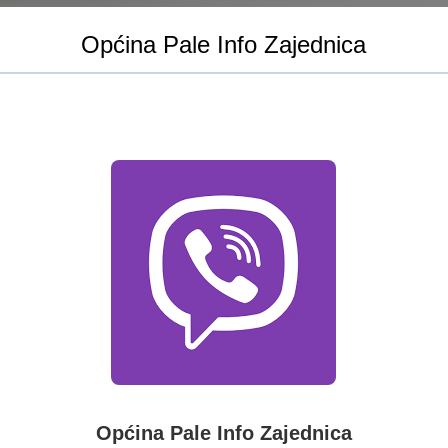
Općina Pale Info Zajednica
a javnost da je dana
20.08.2025. godine
potpisan ugovor između
ranju autobuske linije namijenjene učenicima srednjih škola i studentim
tudija.
Općina Pale će ovaj iznos isplatiti u dvije rate:
026. godine
, a linija je
garantovana tokom cijelog ovog perioda
uz f
ansijski predvidiv prevoz za učenike i studente.
 broj mladih sa područja općine Pale školovanje i studij pohađa u Saraj
utovanje učenicima i studentima.
Općina Pale Info Zajednica