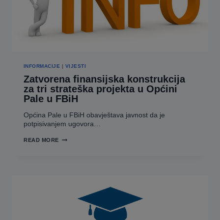
INFORMACIJE
|
VIJESTI
Zatvorena finansijska konstrukcija
za tri strateška projekta u Općini
Pale u FBiH
Općina Pale u FBiH obavještava javnost da je
potpisivanjem ugovora…
ZATVORENA
READ MORE
FINANSIJSKA
KONSTRUKCIJA
ZA
TRI
STRATEŠKA
PROJEKTA
U
OPĆINI
PALE
U
FBIH