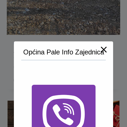
INFORMACIJE
|
MJESNE ZAJEDNICE
|
VIJESTI
Završena prva faza izgradnje
Općina Pale Info Zajednica
Spomen-parka Kaljani
Završena prva faza projekta izgradnje Spomen-parka
Kaljani U naselju Kaljani…
ZAVRŠENA
READ MORE
PRVA
FAZA
IZGRADNJE
SPOMEN-
PARKA
KALJANI