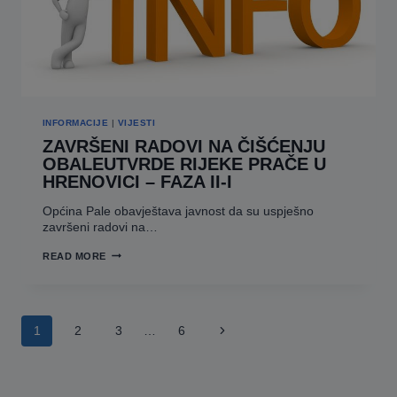
INFORMACIJE
|
VIJESTI
ZAVRŠENI RADOVI NA ČIŠĆENJU
OBALEUTVRDE RIJEKE PRAČE U
HRENOVICI – FAZA II-I
Općina Pale obavještava javnost da su uspješno
završeni radovi na…
ZAVRŠENI
READ MORE
RADOVI
NA
ČIŠĆENJU
OBALEUTVRDE
RIJEKE
Page
PRAČE
Next
1
2
3
…
6
navigation
U
HRENOVICI
Page
–
FAZA
II-