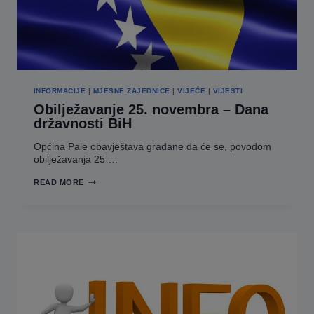
INFORMACIJE
|
MJESNE ZAJEDNICE
|
VIJEĆE
|
VIJESTI
Obilježavanje 25. novembra – Dana
državnosti BiH
Općina Pale obavještava građane da će se, povodom
obilježavanja 25….
OBILJEŽAVANJE
READ MORE
25.
NOVEMBRA
–
DANA
DRŽAVNOSTI
BIH