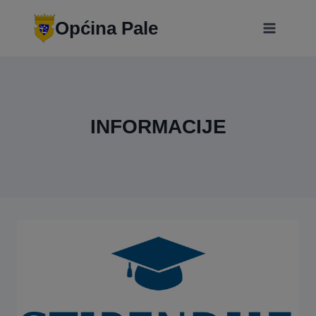
Skip
modal-check
to
Općina Pale
content
INFORMACIJE