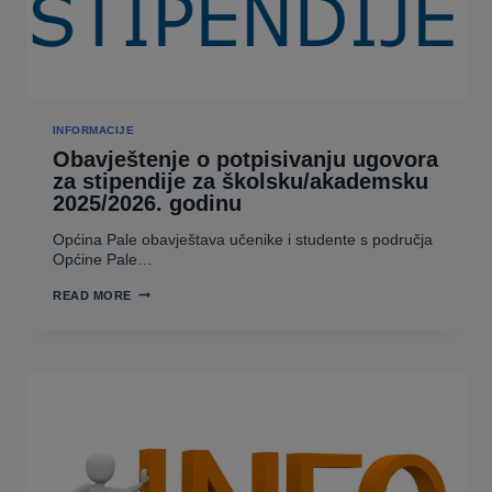
INFORMACIJE
Obavještenje o potpisivanju ugovora
za stipendije za školsku/akademsku
2025/2026. godinu
Općina Pale obavještava učenike i studente s područja
Općine Pale…
OBAVJEŠTENJE
READ MORE
O
POTPISIVANJU
UGOVORA
ZA
STIPENDIJE
ZA
ŠKOLSKU/AKADEMSKU
2025/2026.
GODINU