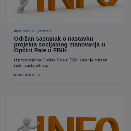
INFORMACIJE
|
VIJESTI
Održan sastanak o nastavku
projekta socijalnog stanovanja u
Općini Pale u FBiH
U prostorijama Općine Pale u FBiH jučer je održan
radni sastanak sa…
ODRŽAN
READ MORE
SASTANAK
O
NASTAVKU
PROJEKTA
SOCIJALNOG
STANOVANJA
U
OPĆINI PALE U
FBIH