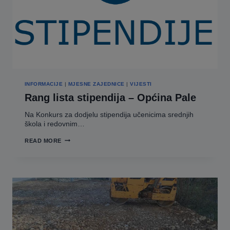
INFORMACIJE
|
MJESNE ZAJEDNICE
|
VIJESTI
Rang lista stipendija – Općina Pale
Na Konkurs za dodjelu stipendija učenicima srednjih
škola i redovnim…
RANG
READ MORE
LISTA
STIPENDIJA
–
OPĆINA
PALE