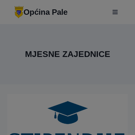
Skip
modal-check
to
Općina Pale
content
MJESNE ZAJEDNICE