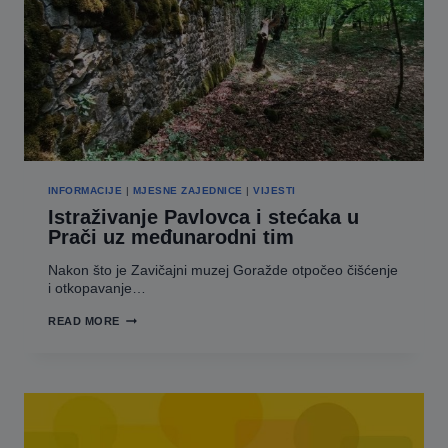
U
NASELJU
HRENOVICA
–
FAZA
II-
I
INFORMACIJE
|
MJESNE ZAJEDNICE
|
VIJESTI
Istraživanje Pavlovca i stećaka u
Prači uz međunarodni tim
Nakon što je Zavičajni muzej Goražde otpočeo čišćenje
i otkopavanje…
ISTRAŽIVANJE
READ MORE
PAVLOVCA
I
STEĆAKA
U
PRAČI
UZ
MEĐUNARODNI
TIM