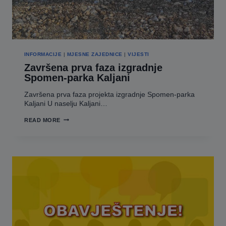
INFORMACIJE
|
MJESNE ZAJEDNICE
|
VIJESTI
Završena prva faza izgradnje
Spomen-parka Kaljani
Završena prva faza projekta izgradnje Spomen-parka
Kaljani U naselju Kaljani…
ZAVRŠENA
READ MORE
PRVA
FAZA
IZGRADNJE
SPOMEN-
PARKA
KALJANI