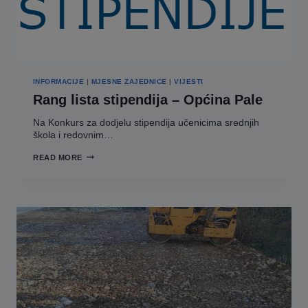
INFORMACIJE
|
MJESNE ZAJEDNICE
|
VIJESTI
Rang lista stipendija – Općina Pale
Na Konkurs za dodjelu stipendija učenicima srednjih
škola i redovnim…
RANG
READ MORE
LISTA
STIPENDIJA
–
OPĆINA
PALE