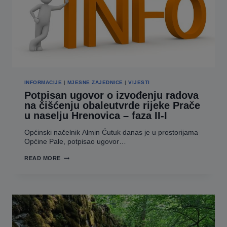
INFORMACIJE
|
MJESNE ZAJEDNICE
|
VIJESTI
Potpisan ugovor o izvođenju radova
na čišćenju obaleutvrde rijeke Prače
u naselju Hrenovica – faza II-I
Općinski načelnik Almin Ćutuk danas je u prostorijama
Općine Pale, potpisao ugovor…
POTPISAN
READ MORE
UGOVOR
O
IZVOĐENJU
RADOVA
NA
ČIŠĆENJU
OBALEUTVRDE
RIJEKE
PRAČE