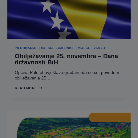
ODLUKE
O
IZVRŠENJU
BUDŽETA
I
NACRTU
BUDŽETSKOG
KALENDARA
INFORMACIJE
|
MJESNE ZAJEDNICE
|
VIJEĆE
|
VIJESTI
Obilježavanje 25. novembra – Dana
državnosti BiH
Općina Pale obavještava građane da će se, povodom
obilježavanja 25….
OBILJEŽAVANJE
READ MORE
25.
NOVEMBRA
–
DANA
DRŽAVNOSTI
BIH