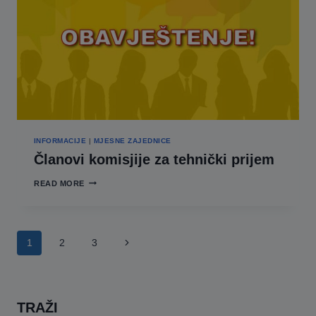
INFORMACIJE
|
MJESNE ZAJEDNICE
Članovi komisjije za tehnički prijem
ČLANOVI
READ MORE
KOMISJIJE
ZA
TEHNIČKI
PRIJEM
Page
Next
1
2
3
navigation
Page
TRAŽI