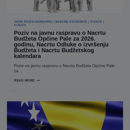
JAVNI POZIVI-KONKURSI
|
MJESNE ZAJEDNICE
|
VIJEĆE
|
VIJESTI
Poziv na javnu raspravu o Nacrtu
Budžeta Općine Pale za 2026.
godinu, Nacrtu Odluke o izvršenju
Budžeta i Nacrtu Budžetskog
kalendara
Poziv na javnu raspravu o Nacrtu Budžeta Općine Pale
za…
POZIV
READ MORE
NA
JAVNU
RASPRAVU
O
NACRTU
BUDŽETA
OPĆINE
PALE
ZA
2026.
GODINU,
NACRTU