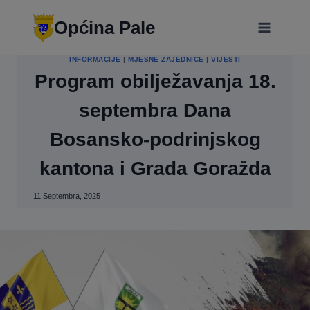
Skip
modal-check
to
Općina Pale
content
INFORMACIJE
|
MJESNE ZAJEDNICE
|
VIJESTI
Program obilježavanja 18.
septembra Dana
Bosansko-podrinjskog
kantona i Grada Goražda
11 Septembra, 2025