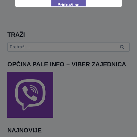
Pridruži se
This will close in
9
seconds
TRAŽI
Pretraga:
OPĆINA PALE INFO – VIBER ZAJEDNICA
NAJNOVIJE