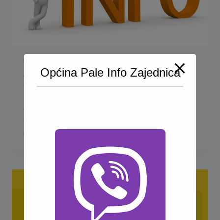
INFORMACIJE
|
VIJESTI
Općina Pale Info Zajednica
Zatvorena finansijska konstrukcija
za tri strateška projekta u Općini
Pale u FBiH
Općina Pale u FBiH obavještava javnost da je
potpisivanjem ugovora…
ZATVORENA
READ MORE
FINANSIJSKA
KONSTRUKCIJA
ZA
TRI
STRATEŠKA
PROJEKTA
U
OPĆINI
PALE
U
FBIH