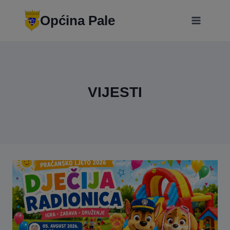
Skip
modal-check
to
Općina Pale
content
VIJESTI