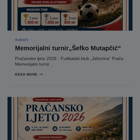
VIJESTI
Memorijalni turnir„Šefko Mutapčić“
Pračansko ljeto 2026 · Fudbalski klub „Jahorina“ Prača
Memorijalni turnir…
MEMORIJALNI
READ MORE
TURNIR„ŠEFKO
MUTAPČIĆ“