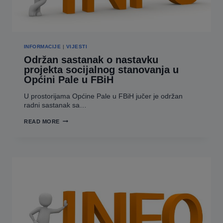
INFORMACIJE
|
VIJESTI
Održan sastanak o nastavku
projekta socijalnog stanovanja u
Općini Pale u FBiH
U prostorijama Općine Pale u FBiH jučer je održan
radni sastanak sa…
ODRŽAN
READ MORE
SASTANAK
O
NASTAVKU
PROJEKTA
SOCIJALNOG
STANOVANJA
U
OPĆINI PALE U
FBIH