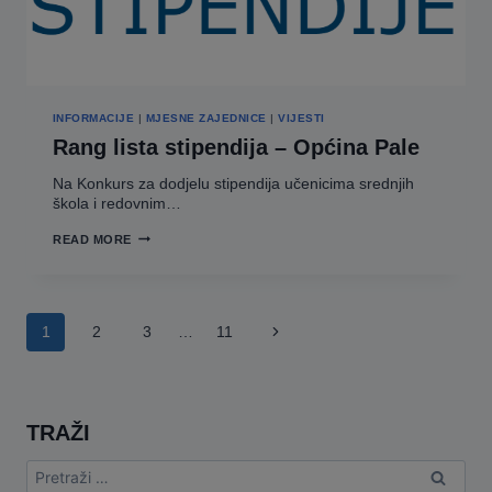
INFORMACIJE
|
MJESNE ZAJEDNICE
|
VIJESTI
Rang lista stipendija – Općina Pale
Na Konkurs za dodjelu stipendija učenicima srednjih
škola i redovnim…
RANG
READ MORE
LISTA
STIPENDIJA
–
OPĆINA
PALE
Page
Next
1
2
3
…
11
navigation
Page
TRAŽI
Pretraga: