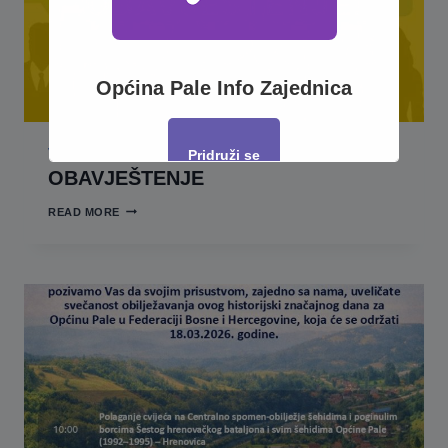
Općina Pale Info Zajednica
VIJESTI
Pridruži se
OBAVJEŠTENJE
OBAVJEŠTENJE
READ MORE
This will close in
16
seconds