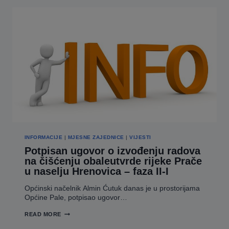
BOSANSKO-
PODRINJSKOG
KANTONA
I
GRADA
GORAŽDA
INFORMACIJE
|
MJESNE ZAJEDNICE
|
VIJESTI
Potpisan ugovor o izvođenju radova
na čišćenju obaleutvrde rijeke Prače
u naselju Hrenovica – faza II-I
Općinski načelnik Almin Ćutuk danas je u prostorijama
Općine Pale, potpisao ugovor…
POTPISAN
READ MORE
UGOVOR
O