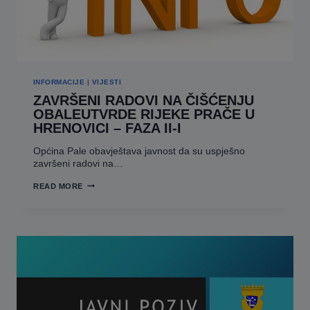
INFORMACIJE
|
VIJESTI
ZAVRŠENI RADOVI NA ČIŠĆENJU
OBALEUTVRDE RIJEKE PRAČE U
HRENOVICI – FAZA II-I
Općina Pale obavještava javnost da su uspješno
završeni radovi na…
ZAVRŠENI
READ MORE
RADOVI
NA
ČIŠĆENJU
OBALEUTVRDE
RIJEKE
PRAČE
U
HRENOVICI
–
FAZA
II-
I