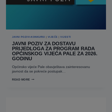
JAVNI POZIVI-KONKURSI
|
VIJEĆE
|
VIJESTI
JAVNI POZIV ZA DOSTAVU
PRIJEDLOGA ZA PROGRAM RADA
OPĆINSKOG VIJEĆA PALE ZA 2026.
GODINU
Općinsko vijeće Pale obavještava zainteresovanu
javnost da se pokreće postupak…
JAVNI
READ MORE
POZIV
ZA
DOSTAVU
PRIJEDLOGA
ZA
PROGRAM
RADA
OPĆINSKOG
VIJEĆA