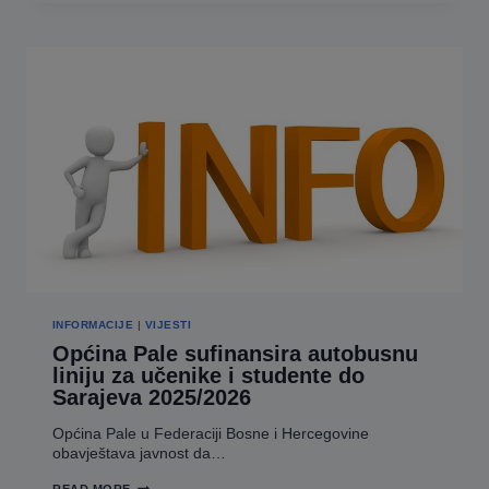
IZVOĐENJU
RADOVA
NA
ČIŠĆENJU
OBALEUTVRDE
RIJEKE
PRAČE
U
NASELJU
HRENOVICA
–
FAZA
II-
I
INFORMACIJE
|
VIJESTI
Općina Pale sufinansira autobusnu
liniju za učenike i studente do
Sarajeva 2025/2026
Općina Pale u Federaciji Bosne i Hercegovine
obavještava javnost da…
OPĆINA
READ MORE