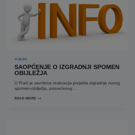
PALE
ZA
2026.
GODINU
VIJESTI
SAOPĆENJE O IZGRADNJI SPOMEN
OBIJLEŽJA
U Prači je završena realizacija projekta izgradnje novog
spomen-obilježja, posvećenog…
SAOPĆENJE
READ MORE
O
IZGRADNJI
SPOMEN
OBIJLEŽJA