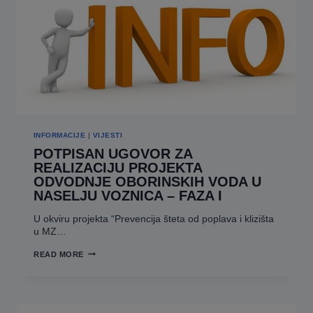
INFORMACIJE
|
VIJESTI
POTPISAN UGOVOR ZA
REALIZACIJU PROJEKTA
ODVODNJE OBORINSKIH VODA U
NASELJU VOZNICA – FAZA I
U okviru projekta “Prevencija šteta od poplava i klizišta
u MZ…
POTPISAN
READ MORE
UGOVOR
ZA
REALIZACIJU
PROJEKTA
ODVODNJE
OBORINSKIH