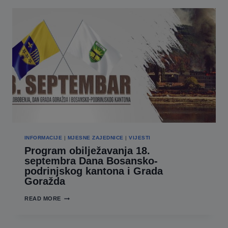
I
DAN
OSLOBOĐENJA
MJESNE
ZAJEDNICE
HRENOVICA
–
PROGRAM
OBILJEŽAVANJA
INFORMACIJE
|
MJESNE ZAJEDNICE
|
VIJESTI
Program obilježavanja 18.
septembra Dana Bosansko-
podrinjskog kantona i Grada
Goražda
PROGRAM
READ MORE
OBILJEŽAVANJA
18.
SEPTEMBRA
DANA