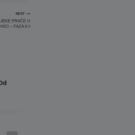
NEXT
IJEKE PRAČE U
ICI – FAZA II-I
 Od