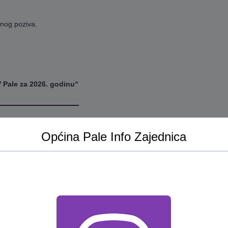
nog poziva.
V Pale za 2026. godinu“
PREDSJEDAVAJUĆI OPĆINSKO
Općina Pale Info Zajednica
mr.sc. Senad Mutapčić, di