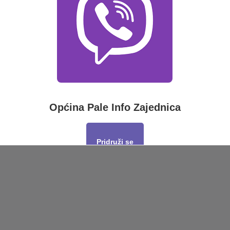
Općina Pale Info Zajednica
Pridruži se
This will close in
12
seconds