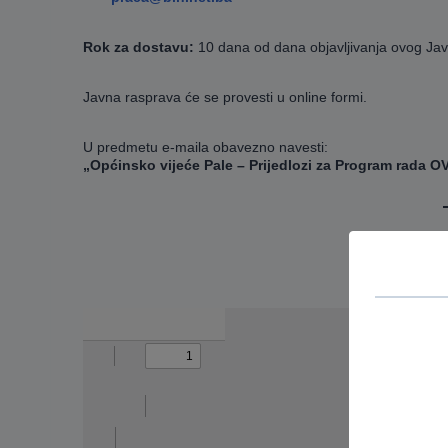
Rok za dostavu:
10 dana od dana objavljivanja ovog Jav
Javna rasprava će se provesti u online formi.
U predmetu e-maila obavezno navesti:
„Općinsko vijeće Pale – Prijedlozi za Program rada O