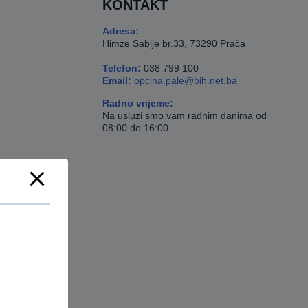
KONTAKT
Adresa:
Himze Sablje br.33, 73290 Prača
Telefon:
038 799 100
Email:
opcina.pale@bih.net.ba
Radno vrijeme:
Na usluzi smo vam radnim danima od
08:00 do 16:00.
G VIJEĆA
pl.ing.maš.