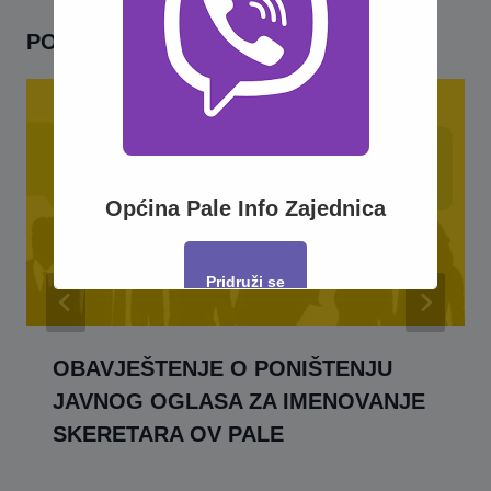
POVEZANO
Općina Pale Info Zajednica
Pridruži se
This will close in
16
seconds
OBAVJEŠTENJE O PONIŠTENJU
JAVNOG OGLASA ZA IMENOVANJE
SKERETARA OV PALE