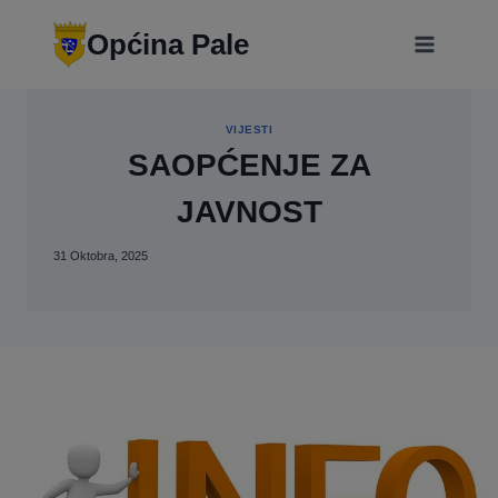
Skip
modal-check
to
Općina Pale
content
VIJESTI
SAOPĆENJE ZA
JAVNOST
31 Oktobra, 2025