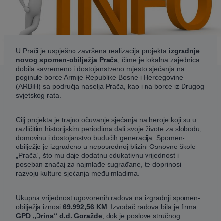
U Prači je uspješno završena realizacija projekta
izgradnje
novog spomen-obilježja Prača
, čime je lokalna zajednica
dobila savremeno i dostojanstveno mjesto sjećanja na
poginule borce Armije Republike Bosne i Hercegovine
(ARBiH) sa područja naselja Prača, kao i na borce iz Drugog
svjetskog rata.
Cilj projekta je trajno očuvanje sjećanja na heroje koji su u
različitim historijskim periodima dali svoje živote za slobodu,
domovinu i dostojanstvo budućih generacija. Spomen-
obilježje je izgrađeno u neposrednoj blizini Osnovne škole
„Prača“, što mu daje dodatnu edukativnu vrijednost i
poseban značaj za najmlađe sugrađane, te doprinosi
razvoju kulture sjećanja među mladima.
Ukupna vrijednost ugovorenih radova na izgradnji spomen-
obilježja iznosi
69.992,56 KM
. Izvođač radova bila je firma
GPD „Drina“ d.d. Goražde
, dok je poslove stručnog