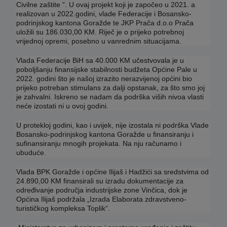
Civilne zaštite “. U ovaj projekt koji je započeo u 2021. a
realizovan u 2022.godini, vlade Federacije i Bosansko-
podrinjskog kantona Goražde te JKP Prača d.o.o Prača
uložili su 186.030,00 KM. Riječ je o prijeko potrebnoj
vrijednoj opremi, posebno u vanrednim situacijama.
Vlada Federacije BiH sa 40.000 KM učestvovala je u
poboljšanju finansijske stabilnosti budžeta Općine Pale u
2022. godini što je našoj izrazito nerazvijenoj općini bio
prijeko potreban stimulans za dalji opstanak, za što smo joj
je zahvalni. Iskreno se nadam da podrška viših nivoa vlasti
neće izostati ni u ovoj godini.
U protekloj godini, kao i uvijek, nije izostala ni podrška Vlade
Bosansko-podrinjskog kantona Goražde u finansiranju i
sufinansiranju mnogih projekata. Na nju računamo i
ubuduće.
Vlada BPK Goražde i općine Ilijaš i Hadžići sa sredstvima od
24.890,00 KM finansirali su izradu dokumentacije za
određivanje područja industrijske zone Vinčica, dok je
Općina Ilijaš podržala „Izrada Elaborata zdravstveno-
turističkog kompleksa Toplik“.