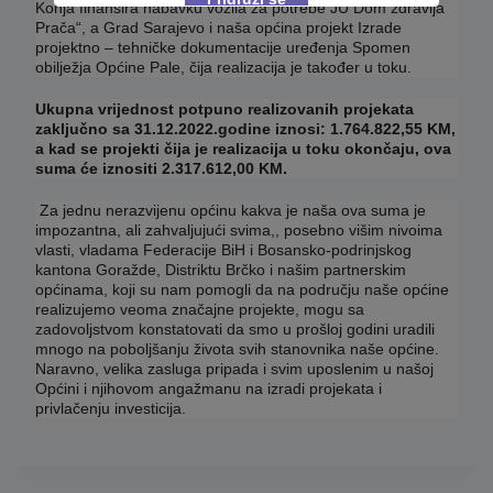
Konja finansira nabavku vozila za potrebe JU Dom zdravlja
Prača“, a Grad Sarajevo i naša općina projekt Izrade
projektno – tehničke dokumentacije uređenja Spomen
This will close in
16
seconds
obilježja Općine Pale, čija realizacija je također u toku.
Ukupna vrijednost potpuno realizovanih projekata
zaključno sa 31.12.2022.godine iznosi: 1.764.822,55 KM,
a kad se projekti čija je realizacija u toku okončaju, ova
suma će iznositi 2.317.612,00 KM.
Za jednu nerazvijenu općinu kakva je naša ova suma je
impozantna, ali zahvaljujući svima,, posebno višim nivoima
vlasti, vladama Federacije BiH i Bosansko-podrinjskog
kantona Goražde, Distriktu Brčko i našim partnerskim
općinama, koji su nam pomogli da na području naše općine
realizujemo veoma značajne projekte, mogu sa
zadovoljstvom konstatovati da smo u prošloj godini uradili
mnogo na poboljšanju života svih stanovnika naše općine.
Naravno, velika zasluga pripada i svim uposlenim u našoj
Općini i njihovom angažmanu na izradi projekata i
privlačenju investicija.