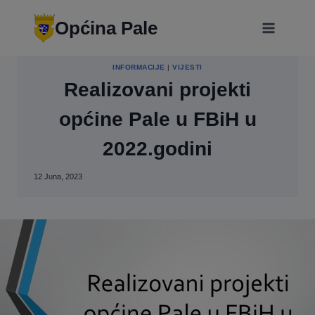
Skip
modal-check
to
Općina Pale
content
INFORMACIJE
|
VIJESTI
Realizovani projekti
općine Pale u FBiH u
2022.godini
12 Juna, 2023