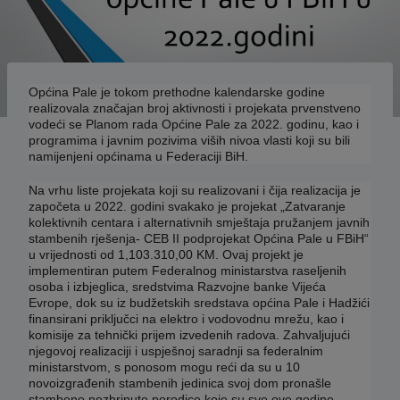
Općina Pale je tokom prethodne kalendarske godine
realizovala značajan broj aktivnosti i projekata prvenstveno
vodeći se Planom rada Općine Pale za 2022. godinu, kao i
programima i javnim pozivima viših nivoa vlasti koji su bili
namijenjeni općinama u Federaciji BiH.
Na vrhu liste projekata koji su realizovani i čija realizacija je
započeta u 2022. godini svakako je projekat „Zatvaranje
kolektivnih centara i alternativnih smještaja pružanjem javnih
stambenih rješenja- CEB II podprojekat Općina Pale u FBiH“
u vrijednosti od 1,103.310,00 KM. Ovaj projekt je
implementiran putem Federalnog ministarstva raseljenih
osoba i izbjeglica, sredstvima Razvojne banke Vijeća
Evrope, dok su iz budžetskih sredstava općina Pale i Hadžići
finansirani priključci na elektro i vodovodnu mrežu, kao i
komisije za tehnički prijem izvedenih radova. Zahvaljujući
njegovoj realizaciji i uspješnoj saradnji sa federalnim
ministarstvom, s ponosom mogu reći da su u 10
novoizgrađenih stambenih jedinica svoj dom pronašle
stambeno nezbrinute porodice koje su sve ove godine