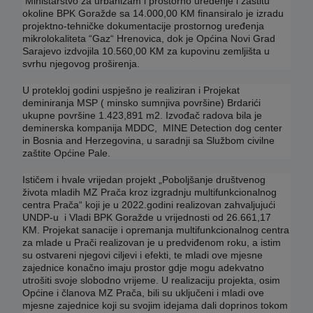
Ministarstvo za urbanizam i prostorno uređenje i zaštitu
okoline BPK Goražde sa 14.000,00 KM finansiralo je izradu
projektno-tehničke dokumentacije prostornog uređenja
mikrolokaliteta “Gaz“ Hrenovica, dok je Općina Novi Grad
Sarajevo izdvojila 10.560,00 KM za kupovinu zemljišta u
svrhu njegovog proširenja.
U protekloj godini uspješno je realiziran i Projekat
deminiranja MSP ( minsko sumnjiva površine) Brdarići
ukupne površine 1.423,891 m2. Izvođač radova bila je
deminerska kompanija MDDC, MINE Detection dog center
in Bosnia and Herzegovina, u saradnji sa Službom civilne
zaštite Općine Pale.
Ističem i hvale vrijedan projekt „Poboljšanje društvenog
života mladih MZ Prača kroz izgradnju multifunkcionalnog
centra Prača“ koji je u 2022.godini realizovan zahvaljujući
UNDP-u i Vladi BPK Goražde u vrijednosti od 26.661,17
KM. Projekat sanacije i opremanja multifunkcionalnog centra
za mlade u Prači realizovan je u predviđenom roku, a istim
su ostvareni njegovi ciljevi i efekti, te mladi ove mjesne
zajednice konačno imaju prostor gdje mogu adekvatno
utrošiti svoje slobodno vrijeme. U realizaciju projekta, osim
Općine i članova MZ Prača, bili su uključeni i mladi ove
mjesne zajednice koji su svojim idejama dali doprinos tokom