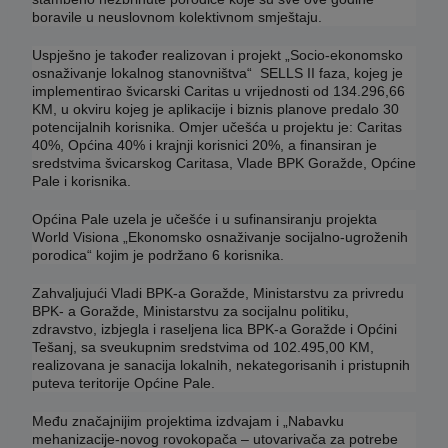
boravile u neuslovnom kolektivnom smještaju.
Uspješno je također realizovan i projekt „Socio-ekonomsko
osnaživanje lokalnog stanovništva“ SELLS II faza, kojeg je
implementirao švicarski Caritas u vrijednosti od 134.296,66
KM, u okviru kojeg je aplikacije i biznis planove predalo 30
potencijalnih korisnika. Omjer učešća u projektu je: Caritas
40%, Općina 40% i krajnji korisnici 20%, a finansiran je
sredstvima švicarskog Caritasa, Vlade BPK Goražde, Općine
Pale i korisnika.
Općina Pale uzela je učešće i u sufinansiranju projekta
World Visiona „Ekonomsko osnaživanje socijalno-ugroženih
porodica“ kojim je podržano 6 korisnika.
Zahvaljujući Vladi BPK-a Goražde, Ministarstvu za privredu
BPK- a Goražde, Ministarstvu za socijalnu politiku,
zdravstvo, izbjegla i raseljena lica BPK-a Goražde i Općini
Tešanj, sa sveukupnim sredstvima od 102.495,00 KM,
realizovana je sanacija lokalnih, nekategorisanih i pristupnih
puteva teritorije Općine Pale.
Među značajnijim projektima izdvajam i „Nabavku
mehanizacije-novog rovokopača – utovarivača za potrebe