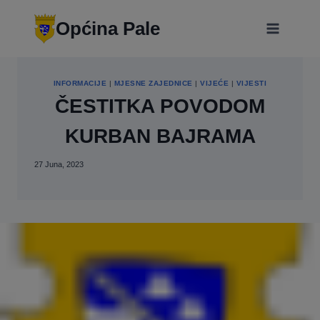
Skip
modal-check
to
Općina Pale
content
INFORMACIJE
|
MJESNE ZAJEDNICE
|
VIJEĆE
|
VIJESTI
ČESTITKA POVODOM
KURBAN BAJRAMA
27 Juna, 2023