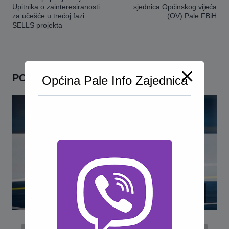
Upitnika o zainteresiranosti
sjednica Općinskog vijeća
za učešće u trećoj fazi
(OV) Pale FBiH
SELLS projekta
POVEZANO
Općina Pale Info Zajednica