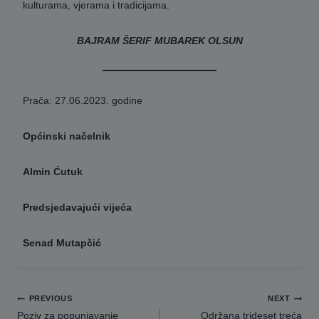
kulturama, vjerama i tradicijama.
BAJRAM ŠERIF MUBAREK OLSUN
Prača: 27.06.2023. godine
Općinski načelnik
Almin Ćutuk
Predsjedavajući vijeća
Senad Mutapčić
Navigacija
PREVIOUS
NEXT
članaka
Poziv za popunjavanje
Održana trideset treća