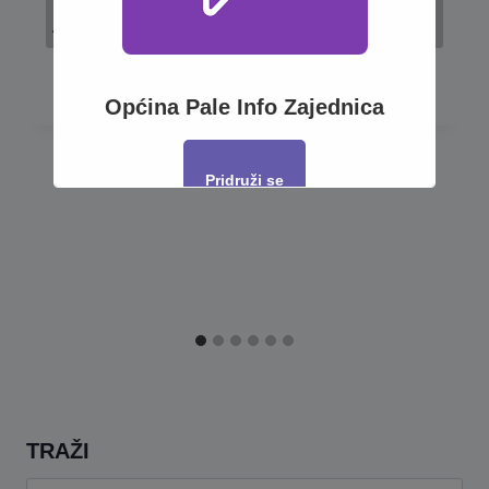
Poziv za prijave ekipa – memorijalni
turnir u malom nogomentu “Šefko
Mutapčić”
Općina Pale Info Zajednica
Pridruži se
This will close in
17
seconds
TRAŽI
Pretraga: