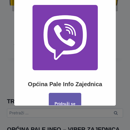
IZLAGANJE NA JAVNI UVID
PODATAKA PREMJERA I
KATASTARSKOG KLASIRANJA
ZEMLJIŠTA
Općina Pale Info Zajednica
TRAŽI
Pridruži se
Pretraga:
This will close in
17
seconds
OPĆINA PALE INFO – VIBER ZAJEDNICA