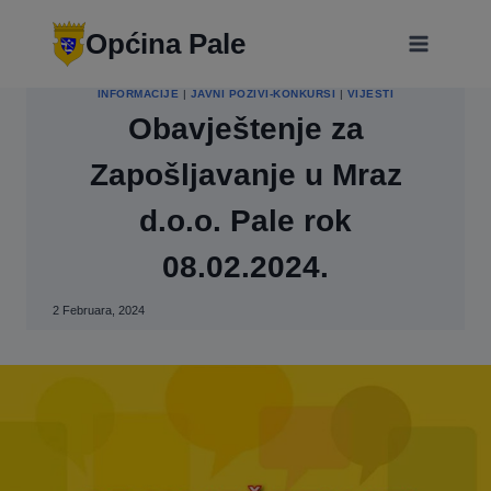
Skip
modal-check
to
Općina Pale
content
INFORMACIJE
|
JAVNI POZIVI-KONKURSI
|
VIJESTI
Obavještenje za
Zapošljavanje u Mraz
d.o.o. Pale rok
08.02.2024.
2 Februara, 2024