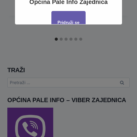
Općina Pale Info Zajednica
Pridruži se
This will close in
16
seconds
TRAŽI
Pretraga:
OPĆINA PALE INFO – VIBER ZAJEDNICA