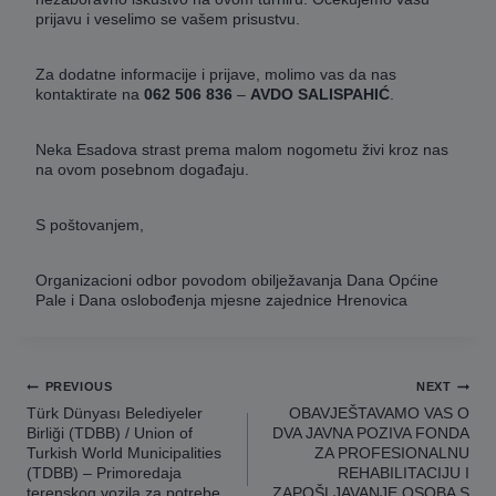
prijavu i veselimo se vašem prisustvu.
Za dodatne informacije i prijave, molimo vas da nas
kontaktirate na
062 506 836
–
AVDO SALISPAHIĆ
.
Neka Esadova strast prema malom nogometu živi kroz nas
na ovom posebnom događaju.
S poštovanjem,
Organizacioni odbor povodom obilježavanja Dana Općine
Pale i Dana oslobođenja mjesne zajednice Hrenovica
Navigacija
PREVIOUS
NEXT
članaka
Türk Dünyası Belediyeler
OBAVJEŠTAVAMO VAS O
Birliği (TDBB) / Union of
DVA JAVNA POZIVA FONDA
Turkish World Municipalities
ZA PROFESIONALNU
(TDBB) – Primoredaja
REHABILITACIJU I
terenskog vozila za potrebe
ZAPOŠLJAVANJE OSOBA S