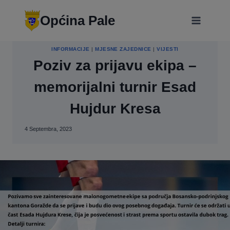
Skip
modal-check
to
Općina Pale
content
INFORMACIJE
|
MJESNE ZAJEDNICE
|
VIJESTI
Poziv za prijavu ekipa –
memorijalni turnir Esad
Hujdur Kresa
4 Septembra, 2023