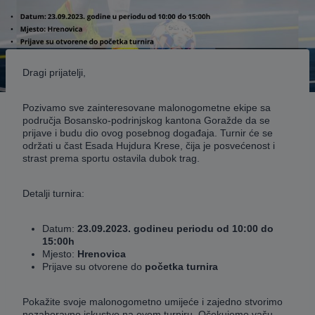
Dragi prijatelji,
Pozivamo sve zainteresovane malonogometne ekipe sa
područja Bosansko-podrinjskog kantona Goražde da se
prijave i budu dio ovog posebnog događaja. Turnir će se
održati u čast Esada Hujdura Krese, čija je posvećenost i
strast prema sportu ostavila dubok trag.
Detalji turnira:
Datum:
23.09.2023. godineu periodu od 10:00 do
15:00h
Mjesto:
Hrenovica
Prijave su otvorene do
početka turnira
Pokažite svoje malonogometno umijeće i zajedno stvorimo
nezaboravno iskustvo na ovom turniru. Očekujemo vašu