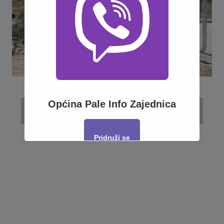
Sanacija mosta Alije Izetbegovića u
Općina Pale Info Zajednica
Prači – Započeti Radovi
Pridruži se
This will close in
16
seconds