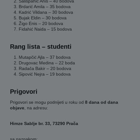
Salispahić Anis – 40 bodova
Brdarić Amila – 35 bodova
Kadrić Vildana – 30 bodova
Bujak Eldin – 30 bodova
Žigo Enis – 20 bodova
Fidahić Naida – 15 bodova
Rang lista – studenti
Mutapčić Ajla – 37 bodova
Drugovac Medina – 22 boda
Radača Bakir – 20 bodova
Sipović Nejra – 19 bodova
Prigovori
Prigovori se mogu podnijeti u roku od
8 dana od dana
objave
, na adresu:
Himze Sablje br. 33, 73290 Prača
sa naznakom: