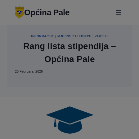
Skip
modal-check
to
Općina Pale
content
INFORMACIJE
|
MJESNE ZAJEDNICE
|
VIJESTI
Rang lista stipendija –
Općina Pale
26 Februara, 2026