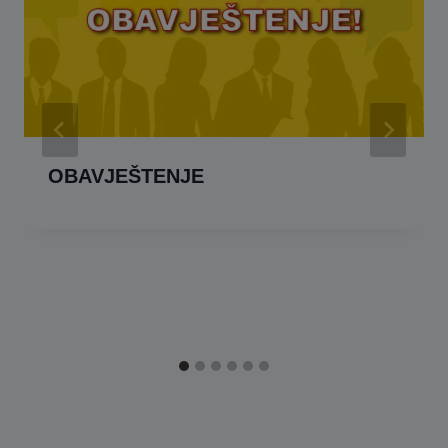
This will close in
16
seconds
OBAVJEŠTENJE