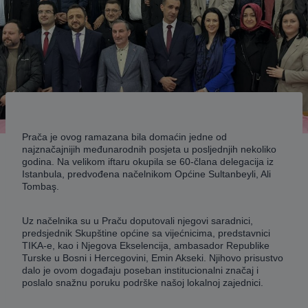
Prača je ovog ramazana bila domaćin jedne od
najznačajnijih međunarodnih posjeta u posljednjih nekoliko
godina. Na velikom iftaru okupila se 60-člana delegacija iz
Istanbula, predvođena načelnikom Općine Sultanbeyli, Ali
Tombaş.
Uz načelnika su u Praču doputovali njegovi saradnici,
predsjednik Skupštine općine sa vijećnicima, predstavnici
TIKA-e, kao i Njegova Ekselencija, ambasador Republike
Turske u Bosni i Hercegovini, Emin Akseki. Njihovo prisustvo
dalo je ovom događaju poseban institucionalni značaj i
poslalo snažnu poruku podrške našoj lokalnoj zajednici.