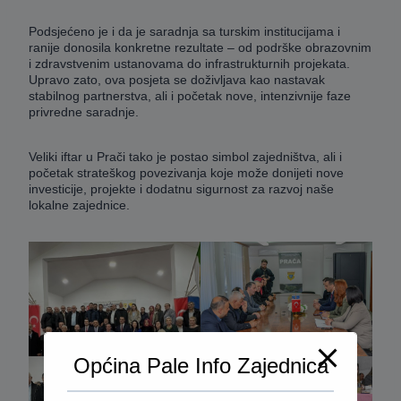
Podsjećeno je i da je saradnja sa turskim institucijama i
ranije donosila konkretne rezultate – od podrške obrazovnim
i zdravstvenim ustanovama do infrastrukturnih projekata.
Upravo zato, ova posjeta se doživljava kao nastavak
stabilnog partnerstva, ali i početak nove, intenzivnije faze
privredne saradnje.
Veliki iftar u Prači tako je postao simbol zajedništva, ali i
početak strateškog povezivanja koje može donijeti nove
investicije, projekte i dodatnu sigurnost za razvoj naše
lokalne zajednice.
Općina Pale Info Zajednica