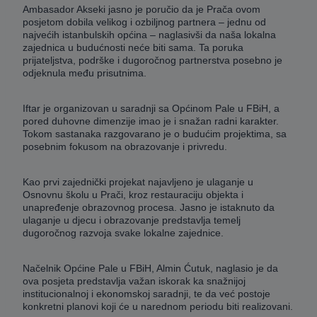
Ambasador Akseki jasno je poručio da je Prača ovom
posjetom dobila velikog i ozbiljnog partnera – jednu od
najvećih istanbulskih općina – naglasivši da naša lokalna
zajednica u budućnosti neće biti sama. Ta poruka
prijateljstva, podrške i dugoročnog partnerstva posebno je
odjeknula među prisutnima.
Iftar je organizovan u saradnji sa Općinom Pale u FBiH, a
pored duhovne dimenzije imao je i snažan radni karakter.
Tokom sastanaka razgovarano je o budućim projektima, sa
posebnim fokusom na obrazovanje i privredu.
Kao prvi zajednički projekat najavljeno je ulaganje u
Osnovnu školu u Prači, kroz restauraciju objekta i
unapređenje obrazovnog procesa. Jasno je istaknuto da
ulaganje u djecu i obrazovanje predstavlja temelj
dugoročnog razvoja svake lokalne zajednice.
Načelnik Općine Pale u FBiH, Almin Ćutuk, naglasio je da
ova posjeta predstavlja važan iskorak ka snažnijoj
institucionalnoj i ekonomskoj saradnji, te da već postoje
konkretni planovi koji će u narednom periodu biti realizovani.