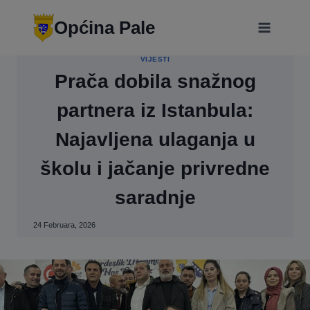
Skip
modal-check
to
Općina Pale
content
VIJESTI
Prača dobila snažnog
partnera iz Istanbula:
Najavljena ulaganja u
školu i jačanje privredne
saradnje
24 Februara, 2026