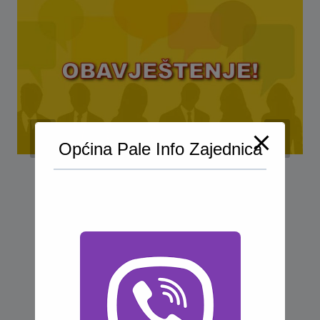
Općina Pale Info Zajednica
Informacije za prijave na
malonogometni turnir “Šefko
Mutapčić” u sklopu manifestacije
Pračansko ljeto 2024.