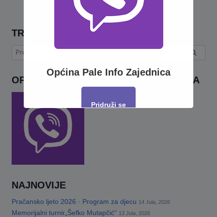
TRAŽI
Pretraga:
Općina Pale Info Zajednica
OPĆINA PALE INFO – VIBER ZAJEDNICA
Pridruži se
This will close in
17
seconds
NAJNOVIJE
Pračansko ljeto 2026 · Program za djecu
14 Jula, 2026
Memorijalni turnir„Šefko Mutapčić“
13 Jula, 2026