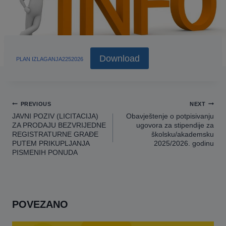
Download
PLAN IZLAGANJA2252026
Navigacija
PREVIOUS
NEXT
članaka
JAVNI POZIV (LICITACIJA)
Obavještenje o potpisivanju
ZA PRODAJU BEZVRIJEDNE
ugovora za stipendije za
REGISTRATURNE GRAĐE
školsku/akademsku
PUTEM PRIKUPLJANJA
2025/2026. godinu
PISMENIH PONUDA
POVEZANO