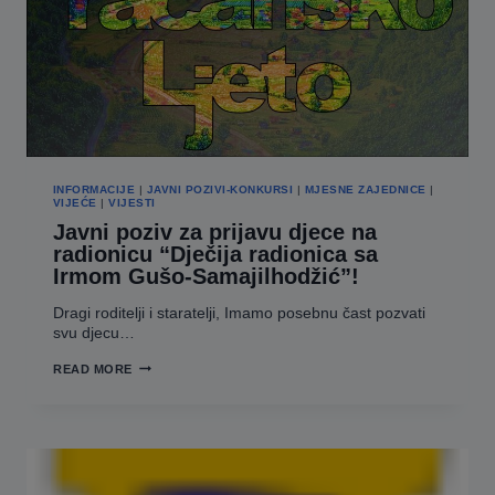
INFORMACIJE
|
JAVNI POZIVI-KONKURSI
|
MJESNE ZAJEDNICE
|
VIJEĆE
|
VIJESTI
Javni poziv za prijavu djece na
radionicu “Dječija radionica sa
Irmom Gušo-Samajilhodžić”!
Dragi roditelji i staratelji, Imamo posebnu čast pozvati
svu djecu…
JAVNI
READ MORE
POZIV
ZA
PRIJAVU
DJECE
NA
RADIONICU
“DJEČIJA
RADIONICA