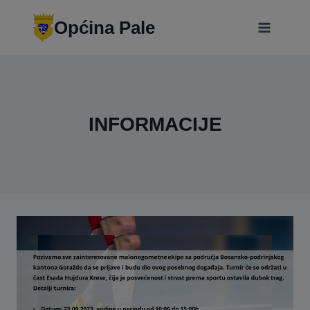
Skip
modal-check
to
Općina Pale
content
INFORMACIJE