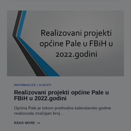
U
FBIH
DANAS
JE
OBILJEŽEN
DAN
OTPORA
MZ
HRENOVICA
U
PROTEKLOM
ODBRAMBENO-
OSLOBODILAČKOM
RAT
INFORMACIJE
|
VIJESTI
Realizovani projekti općine Pale u
FBiH u 2022.godini
Općina Pale je tokom prethodne kalendarske godine
realizovala značajan broj…
REALIZOVANI
READ MORE
PROJEKTI
OPĆINE