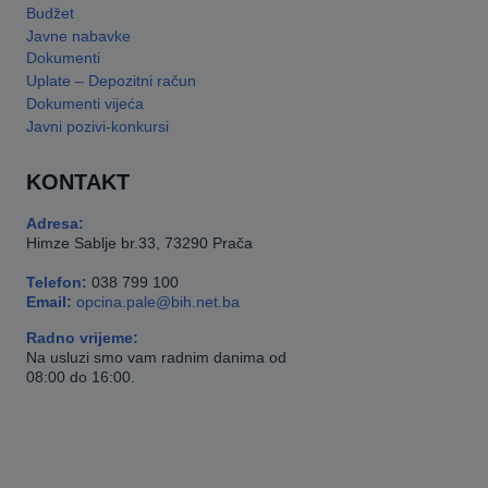
Budžet
Javne nabavke
Dokumenti
Uplate – Depozitni račun
Dokumenti vijeća
Javni pozivi-konkursi
KONTAKT
Adresa:
Himze Sablje br.33, 73290 Prača
Telefon:
038 799 100
Email:
opcina.pale@bih.net.ba
Radno vrijeme:
Na usluzi smo vam radnim danima od
08:00 do 16:00.