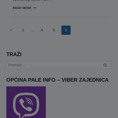
POZIV
READ MORE
ZA
TRIDESET
DRUGU
SJEDNICU
OPĆINSKOG
Page
VIJEĆA
Previous
1
…
4
5
6
navigation
OPĆINE
PALE
Page
TRAŽI
Pretraga:
OPĆINA PALE INFO – VIBER ZAJEDNICA