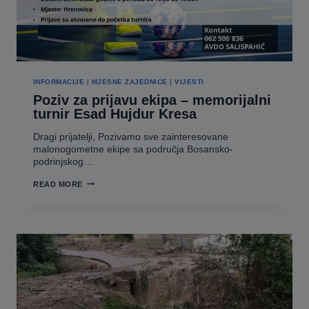
INFORMACIJE
|
MJESNE ZAJEDNICE
|
VIJESTI
Poziv za prijavu ekipa – memorijalni
turnir Esad Hujdur Kresa
Dragi prijatelji, Pozivamo sve zainteresovane
malonogometne ekipe sa područja Bosansko-
podrinjskog…
POZIV
READ MORE
ZA
PRIJAVU
EKIPA
–
MEMORIJALNI
TURNIR
ESAD
HUJDUR
KRESA