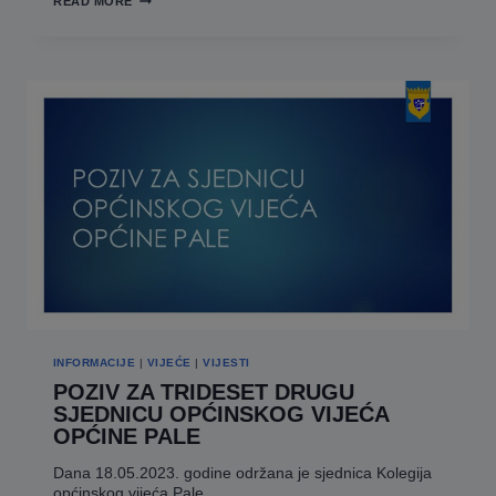
READ MORE
OBILJEŽAVANJA
DANA
OTPORA
MJESNE
ZAJEDNICE
HRENOVICA
INFORMACIJE
|
VIJEĆE
|
VIJESTI
POZIV ZA TRIDESET DRUGU
SJEDNICU OPĆINSKOG VIJEĆA
OPĆINE PALE
Dana 18.05.2023. godine održana je sjednica Kolegija
općinskog vijeća Pale….