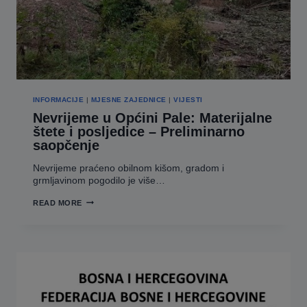
INFORMACIJE
|
MJESNE ZAJEDNICE
|
VIJESTI
Nevrijeme u Općini Pale: Materijalne
štete i posljedice – Preliminarno
saopčenje
Nevrijeme praćeno obilnom kišom, gradom i
grmljavinom pogodilo je više…
NEVRIJEME
READ MORE
U
OPĆINI
PALE:
MATERIJALNE
ŠTETE
I
POSLJEDICE
–
PRELIMINARNO
SAOPČENJE