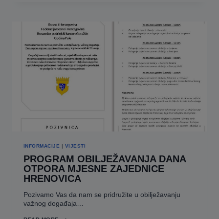
PALE
U
FBIH
U
2022.GODINI
INFORMACIJE
|
VIJESTI
PROGRAM OBILJEŽAVANJA DANA
OTPORA MJESNE ZAJEDNICE
HRENOVICA
Pozivamo Vas da nam se pridružite u obilježavanju
važnog događaja…
PROGRAM