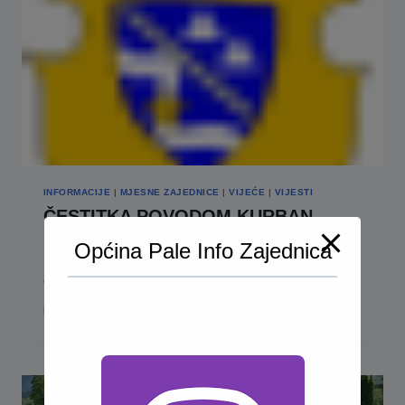
SA
IRMOM
GUŠO-
SAMAJILHODŽIĆ”!
INFORMACIJE
|
MJESNE ZAJEDNICE
|
VIJEĆE
|
VIJESTI
ČESTITKA POVODOM KURBAN
BAJRAMA
Općina Pale Info Zajednica
Kurban Bajram je vrijeme kada naša srca ispunjavaju
osjećaji mira,…
ČESTITKA
READ MORE
POVODOM
KURBAN
BAJRAMA