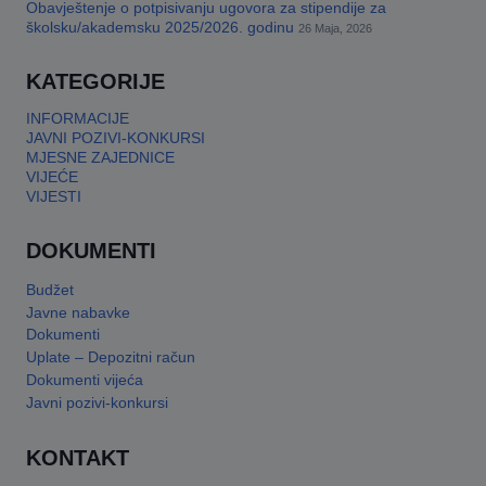
Obavještenje o potpisivanju ugovora za stipendije za
školsku/akademsku 2025/2026. godinu
This will close in
17
seconds
26 Maja, 2026
KATEGORIJE
INFORMACIJE
JAVNI POZIVI-KONKURSI
MJESNE ZAJEDNICE
VIJEĆE
VIJESTI
DOKUMENTI
Budžet
Javne nabavke
Dokumenti
Uplate – Depozitni račun
Dokumenti vijeća
Javni pozivi-konkursi
KONTAKT