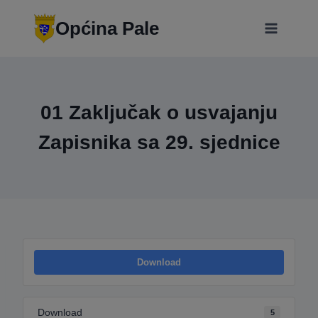
Skip
modal-check
to
Općina Pale
content
01 Zaključak o usvajanju
Zapisnika sa 29. sjednice
Download
Download
5