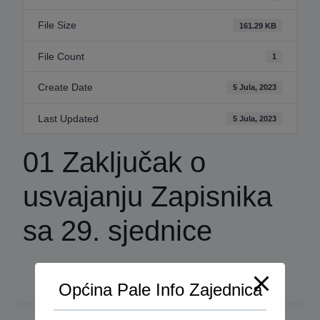
File Size
161.29 KB
File Count
1
Create Date
5 Jula, 2023
Last Updated
5 Jula, 2023
01 Zaključak o
usvajanju Zapisnika
sa 29. sjednice
30 sjednica 2023
Općina Pale Info Zajednica