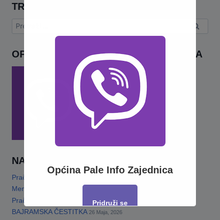
TRAŽI
Pretraga:
OPĆINA PALE INFO – VIBER ZAJEDNICA
NAJNOVIJE
Općina Pale Info Zajednica
Pračansko ljeto 2026 · Program za djecu
14 Jula, 2026
Memorijalni turnir„Šefko Mutapčić“
13 Jula, 2026
Pračansko Ljeto 2026
13 Jula, 2026
Pridruži se
BAJRAMSKA ČESTITKA
26 Maja, 2026