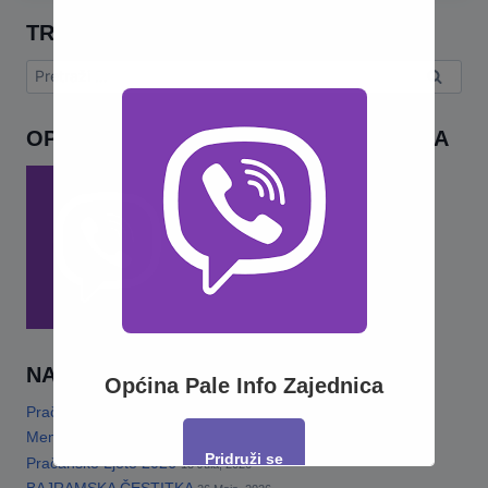
TRAŽI
Pretraga:
OPĆINA PALE INFO – VIBER ZAJEDNICA
NAJNOVIJE
Općina Pale Info Zajednica
Pračansko ljeto 2026 · Program za djecu
14 Jula, 2026
Memorijalni turnir„Šefko Mutapčić“
13 Jula, 2026
Pridruži se
Pračansko Ljeto 2026
13 Jula, 2026