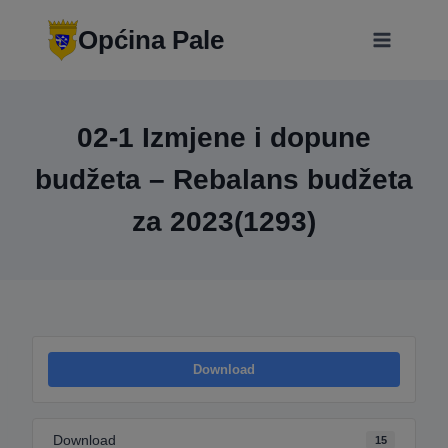
Skip
modal-check
to
Općina Pale
content
02-1 Izmjene i dopune
budžeta – Rebalans budžeta
za 2023(1293)
Download
Download
15