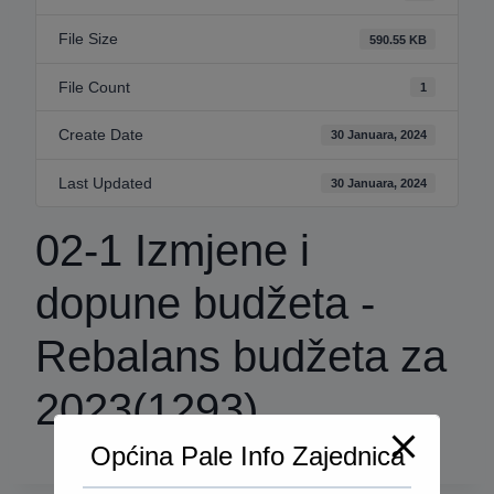
File Size
590.55 KB
File Count
1
Create Date
30 Januara, 2024
Last Updated
30 Januara, 2024
02-1 Izmjene i
dopune budžeta -
Rebalans budžeta za
2023(1293)
Općina Pale Info Zajednica