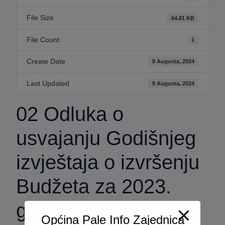
File Size
64.81 KB
File Count
1
Create Date
9 Augusta, 2024
Last Updated
9 Augusta, 2024
02 Odluka o
usvajanju Godišnjeg
izvještaja o izvršenju
Budžeta za 2023.
godinu
Općina Pale Info Zajednica