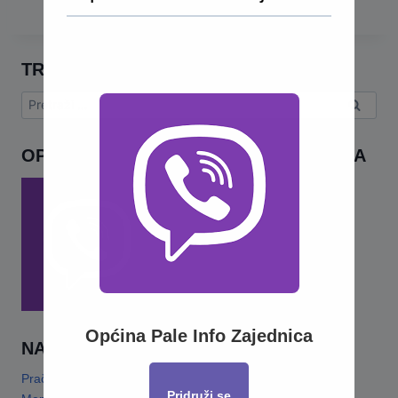
TRAŽI
Pretraga:
OPĆINA PALE INFO – VIBER ZAJEDNICA
Općina Pale Info Zajednica
NAJNOVIJE
Pračansko ljeto 2026 · Program za djecu
14 Jula, 2026
Pridruži se