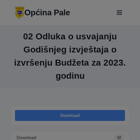
Skip
modal-check
to
Općina Pale
content
02 Odluka o usvajanju
Godišnjeg izvještaja o
izvršenju Budžeta za 2023.
godinu
Download
Download
12