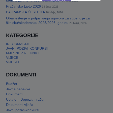
Memorijalni turnir„Šefko Mutapčić“
13 Jula, 2026
Pračansko Ljeto 2026
13 Jula, 2026
BAJRAMSKA ČESTITKA
26 Maja, 2026
This will close in
17
seconds
Obavještenje o potpisivanju ugovora za stipendije za
školsku/akademsku 2025/2026. godinu
26 Maja, 2026
KATEGORIJE
INFORMACIJE
JAVNI POZIVI-KONKURSI
MJESNE ZAJEDNICE
VIJEĆE
VIJESTI
DOKUMENTI
Budžet
Javne nabavke
Dokumenti
Uplate – Depozitni račun
Dokumenti vijeća
Javni pozivi-konkursi