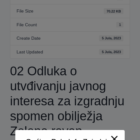
File Size
70.22 KB
File Count
1
Create Date
5 Jula, 2023
Last Updated
5 Jula, 2023
02 Odluka o
utvđivanju javnog
interesa za izgradnju
spomen obilježja
Zelena ravan