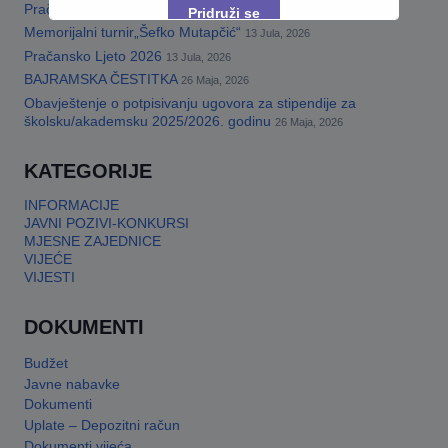
Pračansko ljeto 2026 · Program za djecu
14 Jula, 2026
Pridruži se
Memorijalni turnir„Šefko Mutapčić“
13 Jula, 2026
Pračansko Ljeto 2026
13 Jula, 2026
This will close in
17
seconds
BAJRAMSKA ČESTITKA
26 Maja, 2026
Obavještenje o potpisivanju ugovora za stipendije za
školsku/akademsku 2025/2026. godinu
26 Maja, 2026
KATEGORIJE
INFORMACIJE
JAVNI POZIVI-KONKURSI
MJESNE ZAJEDNICE
VIJEĆE
VIJESTI
DOKUMENTI
Budžet
Javne nabavke
Dokumenti
Uplate – Depozitni račun
Dokumenti vijeća