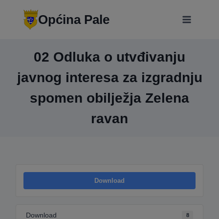
Skip
modal-check
to
Općina Pale
content
02 Odluka o utvđivanju
javnog interesa za izgradnju
spomen obilježja Zelena
ravan
Download
Download
8