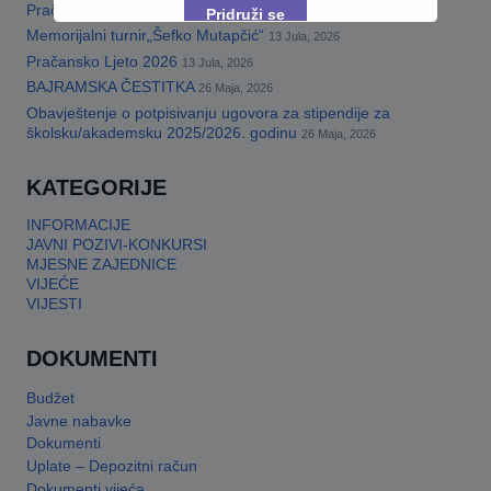
Pračansko ljeto 2026 · Program za djecu
14 Jula, 2026
Pridruži se
Memorijalni turnir„Šefko Mutapčić“
13 Jula, 2026
Pračansko Ljeto 2026
13 Jula, 2026
This will close in
17
seconds
BAJRAMSKA ČESTITKA
26 Maja, 2026
Obavještenje o potpisivanju ugovora za stipendije za
školsku/akademsku 2025/2026. godinu
26 Maja, 2026
KATEGORIJE
INFORMACIJE
JAVNI POZIVI-KONKURSI
MJESNE ZAJEDNICE
VIJEĆE
VIJESTI
DOKUMENTI
Budžet
Javne nabavke
Dokumenti
Uplate – Depozitni račun
Dokumenti vijeća