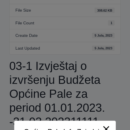
File Size
308.62 KB
File Count
1
Create Date
5 Jula, 2023
Last Updated
5 Jula, 2023
03-1 Izvještaj o
izvršenju Budžeta
Općine Pale za
period 01.01.2023.
-31.03.202311111