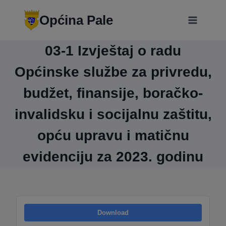
Skip
modal-check
to
Općina Pale
content
03-1 Izvještaj o radu
Općinske službe za privredu,
budžet, finansije, boračko-
invalidsku i socijalnu zaštitu,
opću upravu i matičnu
evidenciju za 2023. godinu
Download