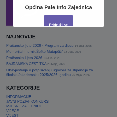
Općina Pale Info Zajednica
Pridruži se
NAJNOVIJE
This will close in
17
seconds
Pračansko ljeto 2026 · Program za djecu
14 Jula, 2026
Memorijalni turnir„Šefko Mutapčić“
13 Jula, 2026
Pračansko Ljeto 2026
13 Jula, 2026
BAJRAMSKA ČESTITKA
26 Maja, 2026
Obavještenje o potpisivanju ugovora za stipendije za
školsku/akademsku 2025/2026. godinu
26 Maja, 2026
KATEGORIJE
INFORMACIJE
JAVNI POZIVI-KONKURSI
MJESNE ZAJEDNICE
VIJEĆE
VIJESTI