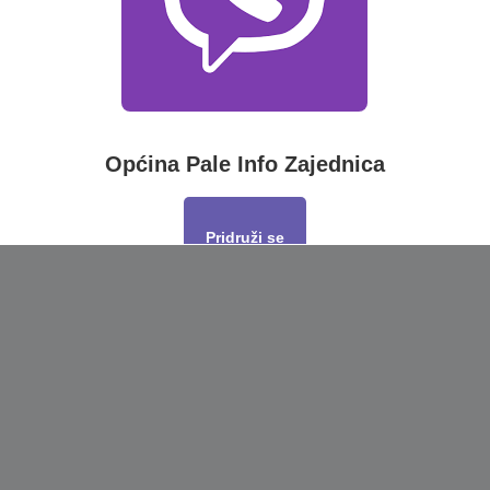
Općina Pale Info Zajednica
Pridruži se
This will close in
17
seconds