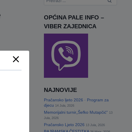
e
OPĆINA PALE INFO –
VIBER ZAJEDNICA
NAJNOVIJE
Pračansko ljeto 2026 · Program za
djecu
14 Jula, 2026
Memorijalni turnir„Šefko Mutapčić“
13
Jula, 2026
Pračansko Ljeto 2026
13 Jula, 2026
BAJRAMSKA ČESTITKA
26 Maja, 2026