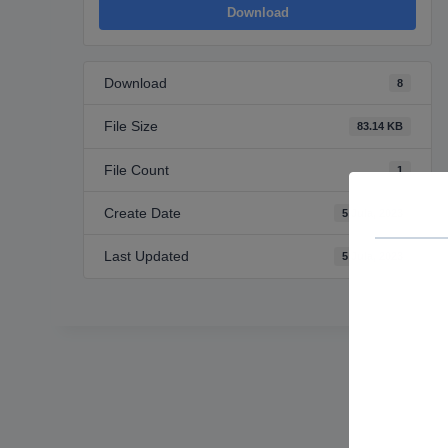
Download
Download
8
File Size
83.14 KB
File Count
1
Create Date
5 Jula, 2023
Last Updated
5 Jula, 2023