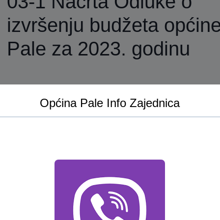
03-1 Nacrta Odluke o
izvršenju budžeta općin
Pale za 2023. godinu
Općina Pale Info Zajednica