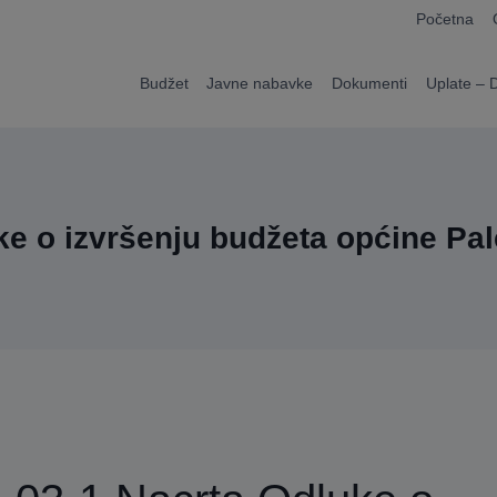
modal-check
Početna
Budžet
Javne nabavke
Dokumenti
Uplate – 
ke o izvršenju budžeta općine Pal