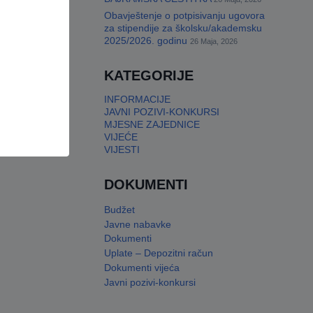
Obavještenje o potpisivanju ugovora
za stipendije za školsku/akademsku
2025/2026. godinu
26 Maja, 2026
KATEGORIJE
INFORMACIJE
JAVNI POZIVI-KONKURSI
MJESNE ZAJEDNICE
VIJEĆE
VIJESTI
DOKUMENTI
Budžet
Javne nabavke
Dokumenti
Uplate – Depozitni račun
Dokumenti vijeća
Javni pozivi-konkursi