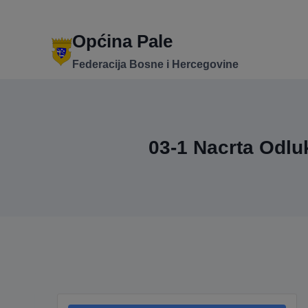
Skip
to
content
Općina Pale
Federacija Bosne i Hercegovine
03-1 Nacrta Odlu