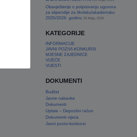
Obavještenje o potpisivanju ugovora
za stipendije za školsku/akademsku
2025/2026. godinu
26 Maja, 2026
KATEGORIJE
INFORMACIJE
JAVNI POZIVI-KONKURSI
MJESNE ZAJEDNICE
VIJEĆE
VIJESTI
DOKUMENTI
Budžet
Javne nabavke
Dokumenti
Uplate – Depozitni račun
Dokumenti vijeća
Javni pozivi-konkursi