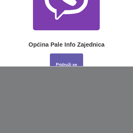
Općina Pale Info Zajednica
Pridruži se
This will close in
17
seconds