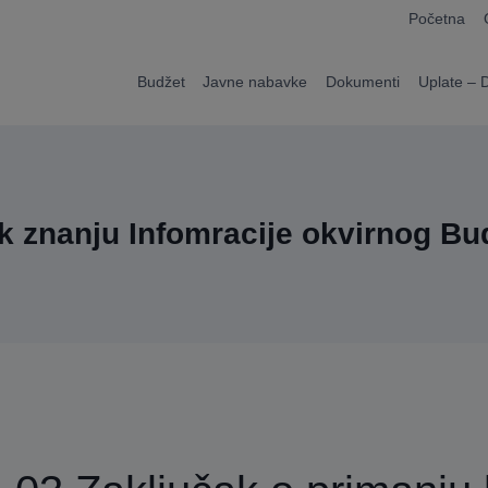
modal-check
Početna
Budžet
Javne nabavke
Dokumenti
Uplate – 
 k znanju Infomracije okvirnog Bu