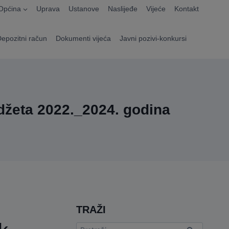
Općina
Uprava
Ustanove
Naslijeđe
Vijeće
Kontakt
Depozitni račun
Dokumenti vijeća
Javni pozivi-konkursi
džeta 2022._2024. godina
TRAŽI
Pretraga: