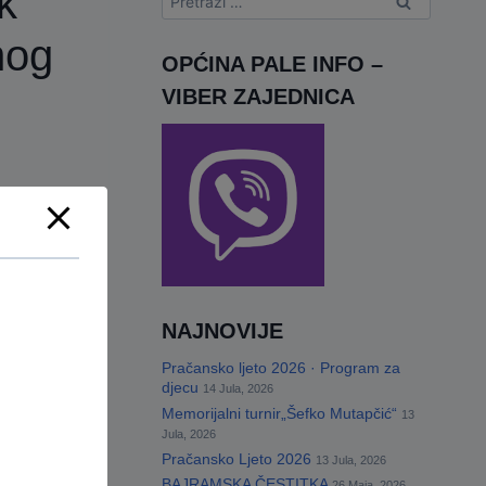
k
nog
OPĆINA PALE INFO –
VIBER ZAJEDNICA
NAJNOVIJE
Pračansko ljeto 2026 · Program za
djecu
14 Jula, 2026
Memorijalni turnir„Šefko Mutapčić“
13
Jula, 2026
Pračansko Ljeto 2026
13 Jula, 2026
BAJRAMSKA ČESTITKA
26 Maja, 2026