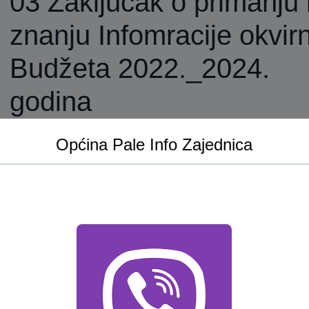
03 Zaključak o primanju 
znanju Infomracije okvir
Budžeta 2022._2024.
godina
Općina Pale Info Zajednica