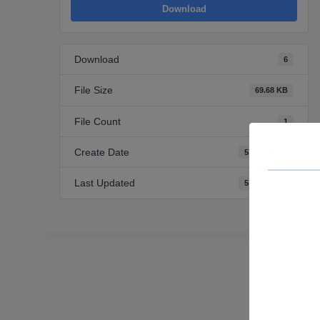
Download
Download
6
File Size
69.68 KB
File Count
1
Create Date
5 Jula, 2023
Last Updated
5 Jula, 2023