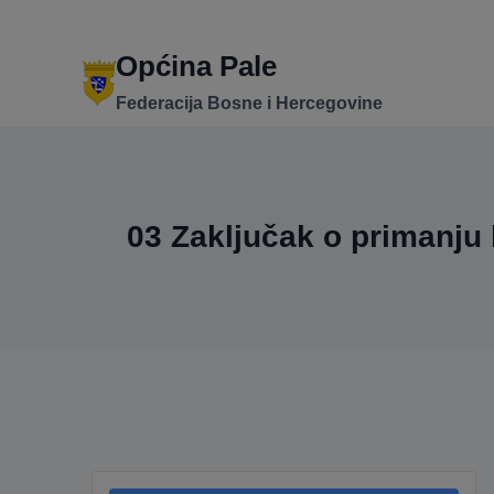
Skip
to
content
Općina Pale
Federacija Bosne i Hercegovine
03 Zaključak o primanju