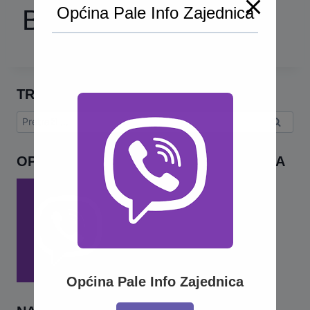
Općina Pale Info Zajednica
Budže januar-mart
TRAŽI
Pretraga:
OPĆINA PALE INFO – VIBER ZAJEDNICA
Općina Pale Info Zajednica