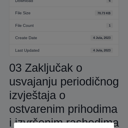
Download
6
File Size
70.73 KB
File Count
1
Create Date
4 Jula, 2023
Last Updated
4 Jula, 2023
03 Zaključak o
usvajanju periodičnog
izvještaja o
ostvarenim prihodima
i izvršenim rashodima