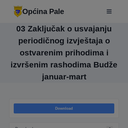
Skip
modal-check
to
Općina Pale
content
03 Zaključak o usvajanju
periodičnog izvještaja o
ostvarenim prihodima i
izvršenim rashodima Budže
januar-mart
Download