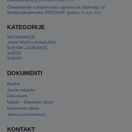
BAJRAMSKA ČESTITKA
26 Maja, 2026
Obavještenje o potpisivanju ugovora za stipendije za
This will close in
17
seconds
školsku/akademsku 2025/2026. godinu
26 Maja, 2026
KATEGORIJE
INFORMACIJE
JAVNI POZIVI-KONKURSI
MJESNE ZAJEDNICE
VIJEĆE
VIJESTI
DOKUMENTI
Budžet
Javne nabavke
Dokumenti
Uplate – Depozitni račun
Dokumenti vijeća
Javni pozivi-konkursi
KONTAKT