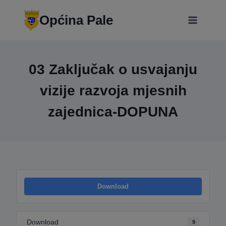
Skip
modal-check
to
Općina Pale
content
03 Zaključak o usvajanju
vizije razvoja mjesnih
zajednica-DOPUNA
Download
Download
9