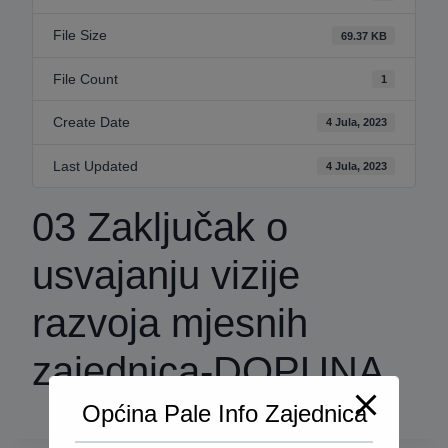
File Size
69.37 KB
File Count
1
Create Date
4 Jula, 2023
Last Updated
4 Jula, 2023
03 Zaključak o
usvajanju vizije
razvoja mjesnih
zajednica-DOPUNA
Općina Pale Info Zajednica