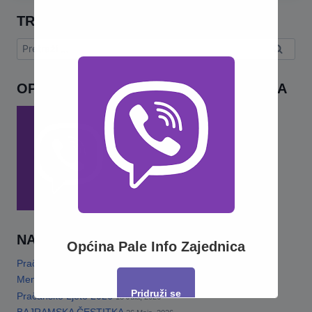
TRAŽI
Pretraga:
OPĆINA PALE INFO – VIBER ZAJEDNICA
NAJNOVIJE
Općina Pale Info Zajednica
Pračansko ljeto 2026 · Program za djecu
14 Jula, 2026
Memorijalni turnir„Šefko Mutapčić“
13 Jula, 2026
Pridruži se
Pračansko Ljeto 2026
13 Jula, 2026