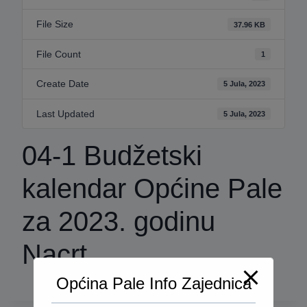
File Size
37.96 KB
File Count
1
Create Date
5 Jula, 2023
Last Updated
5 Jula, 2023
04-1 Budžetski
kalendar Općine Pale
za 2023. godinu
Nacrt
Općina Pale Info Zajednica