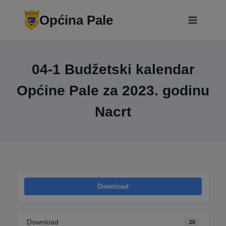
Skip
modal-check
to
Općina Pale
content
04-1 Budžetski kalendar
Općine Pale za 2023. godinu
Nacrt
Download
Download
20