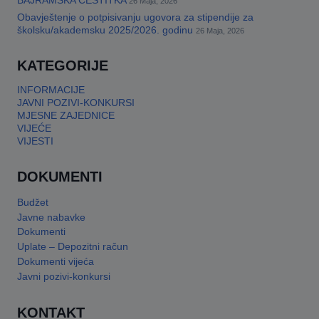
BAJRAMSKA ČESTITKA
26 Maja, 2026
Obavještenje o potpisivanju ugovora za stipendije za
This will close in
17
seconds
školsku/akademsku 2025/2026. godinu
26 Maja, 2026
KATEGORIJE
INFORMACIJE
JAVNI POZIVI-KONKURSI
MJESNE ZAJEDNICE
VIJEĆE
VIJESTI
DOKUMENTI
Budžet
Javne nabavke
Dokumenti
Uplate – Depozitni račun
Dokumenti vijeća
Javni pozivi-konkursi
KONTAKT