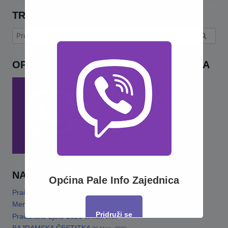
TRAŽI
Pretraga:
OPĆINA PALE INFO – VIBER ZAJEDNICA
NAJNOVIJE
Općina Pale Info Zajednica
Pračansko ljeto 2026 · Program za djecu
14 Jula, 2026
Memorijalni turnir„Šefko Mutapčić“
13 Jula, 2026
Pridruži se
Pračansko Ljeto 2026
13 Jula, 2026