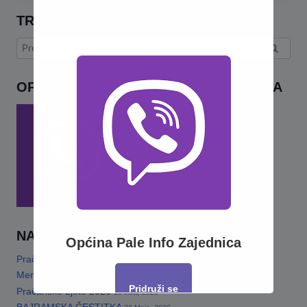
TRAŽI
Pretraga:
OPĆINA PALE INFO – VIBER ZAJEDNICA
NAJNOVIJE
Općina Pale Info Zajednica
Pračansko ljeto 2026 · Program za djecu
14 Jula, 2026
Memorijalni turnir„Šefko Mutapčić“
13 Jula, 2026
Pridruži se
Pračansko Ljeto 2026
13 Jula, 2026