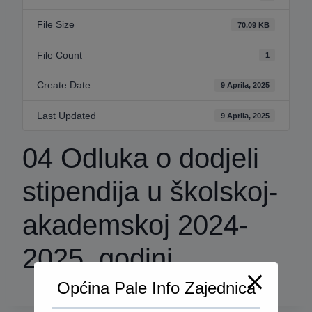
File Size
70.09 KB
File Count
1
Create Date
9 Aprila, 2025
Last Updated
9 Aprila, 2025
04 Odluka o dodjeli
stipendija u školskoj-
akademskoj 2024-
2025. godini
Općina Pale Info Zajednica