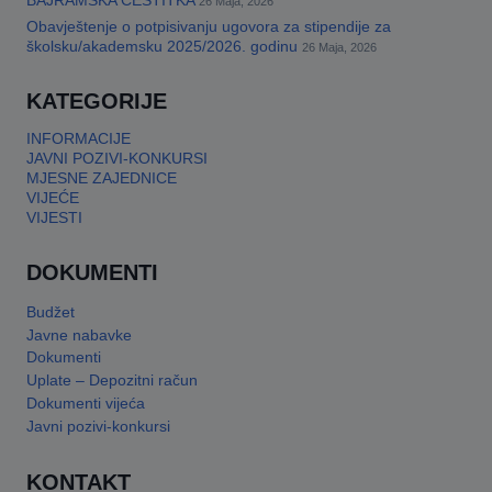
BAJRAMSKA ČESTITKA
26 Maja, 2026
Obavještenje o potpisivanju ugovora za stipendije za
This will close in
17
seconds
školsku/akademsku 2025/2026. godinu
26 Maja, 2026
KATEGORIJE
INFORMACIJE
JAVNI POZIVI-KONKURSI
MJESNE ZAJEDNICE
VIJEĆE
VIJESTI
DOKUMENTI
Budžet
Javne nabavke
Dokumenti
Uplate – Depozitni račun
Dokumenti vijeća
Javni pozivi-konkursi
KONTAKT