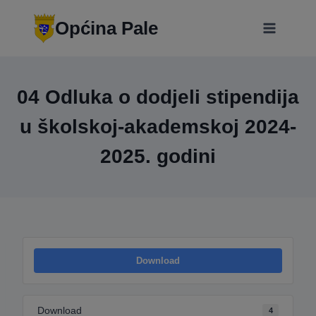
Skip
modal-check
to
Općina Pale
content
04 Odluka o dodjeli stipendija
u školskoj-akademskoj 2024-
2025. godini
Download
Download
4