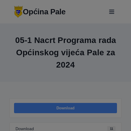
Skip
modal-check
to
Općina Pale
content
05-1 Nacrt Programa rada
Općinskog vijeća Pale za
2024
Download
Download
11