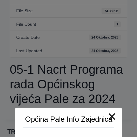
File Size
74.38 KB
File Count
1
Create Date
24 Oktobra, 2023
Last Updated
24 Oktobra, 2023
05-1 Nacrt Programa
rada Općinskog
vijeća Pale za 2024
Općina Pale Info Zajednica
TRAŽI