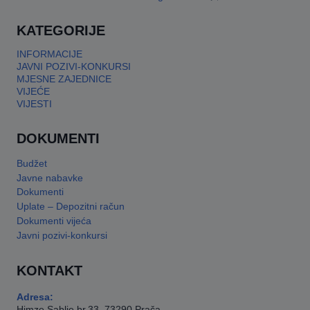
This will close in
17
seconds
KATEGORIJE
INFORMACIJE
JAVNI POZIVI-KONKURSI
MJESNE ZAJEDNICE
VIJEĆE
VIJESTI
DOKUMENTI
Budžet
Javne nabavke
Dokumenti
Uplate – Depozitni račun
Dokumenti vijeća
Javni pozivi-konkursi
KONTAKT
Adresa:
Himze Sablje br.33, 73290 Prača