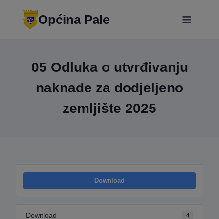
Skip
modal-check
to
Općina Pale
content
05 Odluka o utvrđivanju
naknade za dodjeljeno
zemljište 2025
Download
Download
4