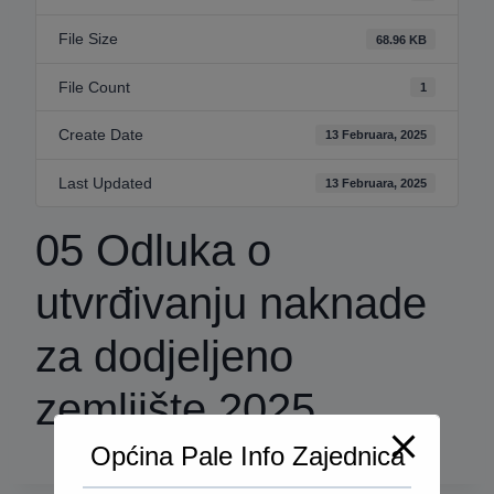
File Size
68.96 KB
File Count
1
Create Date
13 Februara, 2025
Last Updated
13 Februara, 2025
05 Odluka o
utvrđivanju naknade
za dodjeljeno
zemljište 2025
Općina Pale Info Zajednica