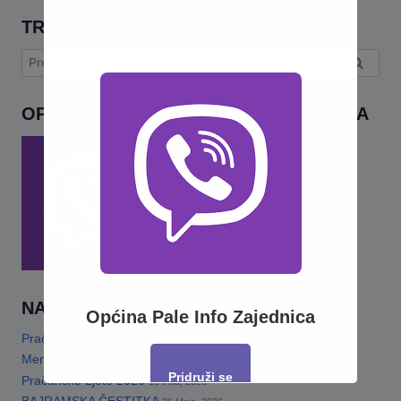
TRAŽI
Pretraga:
OPĆINA PALE INFO – VIBER ZAJEDNICA
NAJNOVIJE
Općina Pale Info Zajednica
Pračansko ljeto 2026 · Program za djecu
14 Jula, 2026
Memorijalni turnir„Šefko Mutapčić“
13 Jula, 2026
Pridruži se
Pračansko Ljeto 2026
13 Jula, 2026