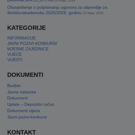
BAJRAMSKA ČESTITKA
26 Maja, 2026
Obavještenje o potpisivanju ugovora za stipendije za
This will close in
17
seconds
školsku/akademsku 2025/2026. godinu
26 Maja, 2026
KATEGORIJE
INFORMACIJE
JAVNI POZIVI-KONKURSI
MJESNE ZAJEDNICE
VIJEĆE
VIJESTI
DOKUMENTI
Budžet
Javne nabavke
Dokumenti
Uplate – Depozitni račun
Dokumenti vijeća
Javni pozivi-konkursi
KONTAKT