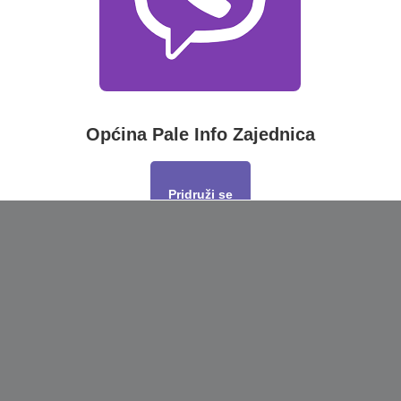
Općina Pale Info Zajednica
Pridruži se
This will close in
17
seconds