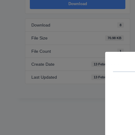
Download
Download
8
File Size
70.98 KB
File Count
1
Create Date
13 Februara, 2025
Last Updated
13 Februara, 2025