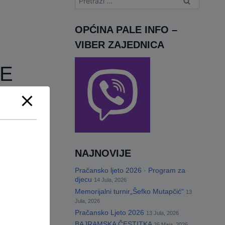
OPĆINA PALE INFO –
VIBER ZAJEDNICA
E
NAJNOVIJE
Pračansko ljeto 2026 · Program za
djecu
14 Jula, 2026
Memorijalni turnir„Šefko Mutapčić“
13
Jula, 2026
Pračansko Ljeto 2026
13 Jula, 2026
BAJRAMSKA ČESTITKA
26 Maja, 2026