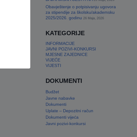
Obavještenje o potpisivanju ugovora
za stipendije za školsku/akademsku
2025/2026. godinu
26 Maja, 2026
KATEGORIJE
INFORMACIJE
JAVNI POZIVI-KONKURSI
MJESNE ZAJEDNICE
VIJEĆE
VIJESTI
DOKUMENTI
Budžet
Javne nabavke
Dokumenti
Uplate – Depozitni račun
Dokumenti vijeća
Javni pozivi-konkursi