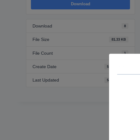
Download
Download
8
File Size
81.33 KB
File Count
1
Create Date
5 Jula, 2023
Last Updated
5 Jula, 2023