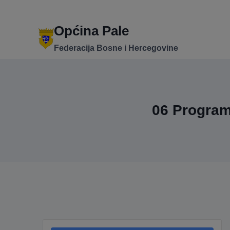
Skip
to
content
Općina Pale
Federacija Bosne i Hercegovine
06 Program