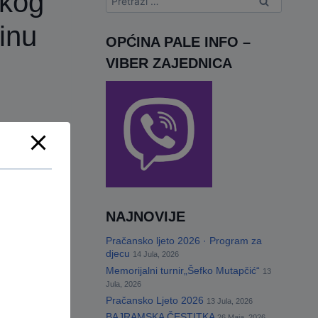
skog
inu
OPĆINA PALE INFO –
VIBER ZAJEDNICA
NAJNOVIJE
Pračansko ljeto 2026 · Program za
djecu
14 Jula, 2026
Memorijalni turnir„Šefko Mutapčić“
13
Jula, 2026
Pračansko Ljeto 2026
13 Jula, 2026
BAJRAMSKA ČESTITKA
26 Maja, 2026