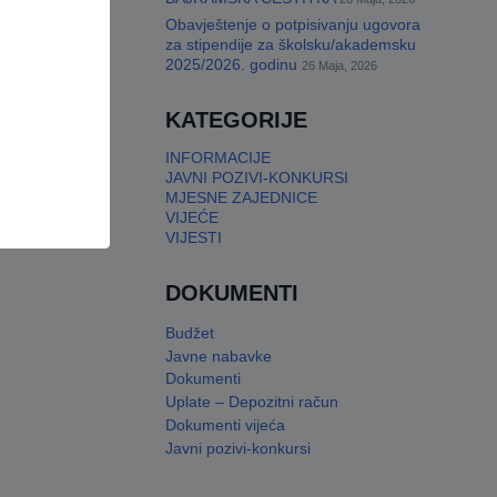
Obavještenje o potpisivanju ugovora
za stipendije za školsku/akademsku
2025/2026. godinu
26 Maja, 2026
KATEGORIJE
INFORMACIJE
JAVNI POZIVI-KONKURSI
MJESNE ZAJEDNICE
VIJEĆE
VIJESTI
DOKUMENTI
Budžet
Javne nabavke
Dokumenti
Uplate – Depozitni račun
Dokumenti vijeća
Javni pozivi-konkursi