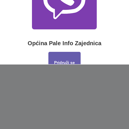
Općina Pale Info Zajednica
Pridruži se
This will close in
17
seconds