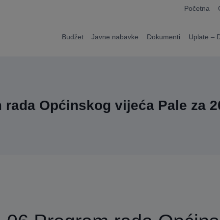
modal-check
Početna
Budžet
Javne nabavke
Dokumenti
Uplate – 
 rada Općinskog vijeća Pale za 2