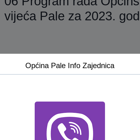
06 Program rada Općin
vijeća Pale za 2023. god
Općina Pale Info Zajednica