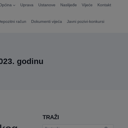
Općina
Uprava
Ustanove
Naslijeđe
Vijeće
Kontakt
Depozitni račun
Dokumenti vijeća
Javni pozivi-konkursi
023. godinu
TRAŽI
Pretraga: