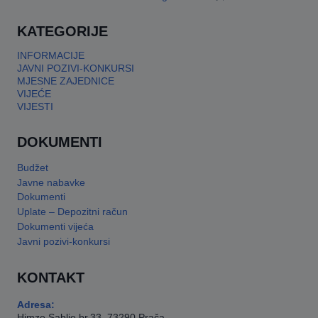
This will close in
17
seconds
KATEGORIJE
INFORMACIJE
JAVNI POZIVI-KONKURSI
MJESNE ZAJEDNICE
VIJEĆE
VIJESTI
DOKUMENTI
Budžet
Javne nabavke
Dokumenti
Uplate – Depozitni račun
Dokumenti vijeća
Javni pozivi-konkursi
KONTAKT
Adresa:
Himze Sablje br.33, 73290 Prača