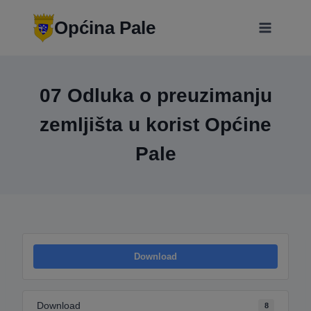
Skip
modal-check
to
Općina Pale
content
07 Odluka o preuzimanju
zemljišta u korist Općine
Pale
Download
Download
8