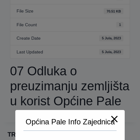
File Size
70.51 KB
File Count
1
Create Date
5 Jula, 2023
Last Updated
5 Jula, 2023
07 Odluka o
preuzimanju zemljišta
u korist Općine Pale
Općina Pale Info Zajednica
TRAŽI