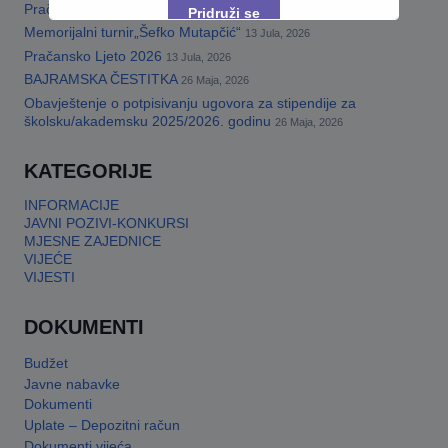
Pračansko ljeto 2026 · Program za djecu
14 Jula, 2026
Pridruži se
Memorijalni turnir„Šefko Mutapčić“
13 Jula, 2026
Pračansko Ljeto 2026
13 Jula, 2026
This will close in
17
seconds
BAJRAMSKA ČESTITKA
26 Maja, 2026
Obavještenje o potpisivanju ugovora za stipendije za
školsku/akademsku 2025/2026. godinu
26 Maja, 2026
KATEGORIJE
INFORMACIJE
JAVNI POZIVI-KONKURSI
MJESNE ZAJEDNICE
VIJEĆE
VIJESTI
DOKUMENTI
Budžet
Javne nabavke
Dokumenti
Uplate – Depozitni račun
Dokumenti vijeća