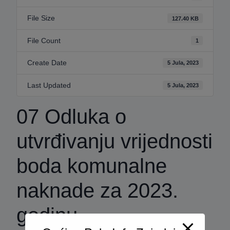
File Size
127.40 KB
File Count
1
Create Date
5 Jula, 2023
Last Updated
5 Jula, 2023
07 Odluka o
utvrđivanju vrijednosti
boda komunalne
naknade za 2023.
godinu