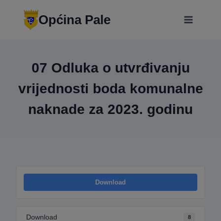
Skip
modal-check
to
Općina Pale
content
07 Odluka o utvrđivanju
vrijednosti boda komunalne
naknade za 2023. godinu
Download
Download
8