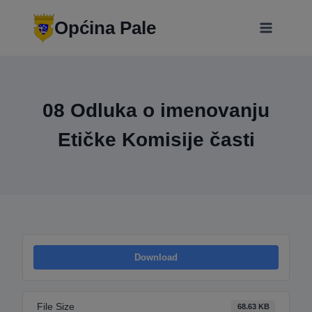
Skip
modal-check
to
Općina Pale
content
08 Odluka o imenovanju
Etičke Komisije časti
Download
File Size
68.63 KB