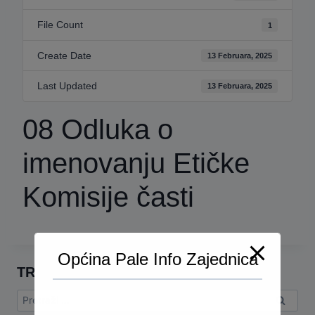
File Count
1
Create Date
13 Februara, 2025
Last Updated
13 Februara, 2025
08 Odluka o
imenovanju Etičke
Komisije časti
Općina Pale Info Zajednica
TRAŽI
Pretraga: