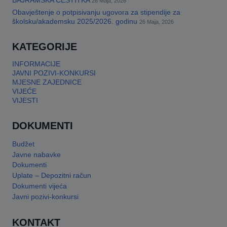
BAJRAMSKA ČESTITKA
26 Maja, 2026
Obavještenje o potpisivanju ugovora za stipendije za
This will close in
17
seconds
školsku/akademsku 2025/2026. godinu
26 Maja, 2026
KATEGORIJE
INFORMACIJE
JAVNI POZIVI-KONKURSI
MJESNE ZAJEDNICE
VIJEĆE
VIJESTI
DOKUMENTI
Budžet
Javne nabavke
Dokumenti
Uplate – Depozitni račun
Dokumenti vijeća
Javni pozivi-konkursi
KONTAKT