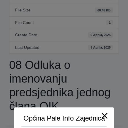
File Size
60.45 KB
File Count
1
Create Date
9 Aprila, 2025
Last Updated
9 Aprila, 2025
08 Odluka o
imenovanju
predsjednika jednog
člana OIK
Općina Pale Info Zajednica