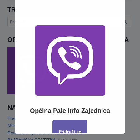
TRAŽI
Pretraga:
OPĆINA PALE INFO – VIBER ZAJEDNICA
NAJNOVIJE
Općina Pale Info Zajednica
Pračansko ljeto 2026 · Program za djecu
14 Jula, 2026
Memorijalni turnir„Šefko Mutapčić“
13 Jula, 2026
Pridruži se
Pračansko Ljeto 2026
13 Jula, 2026