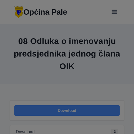
Skip
modal-check
to
Općina Pale
content
08 Odluka o imenovanju
predsjednika jednog člana
OIK
Download
Download
3