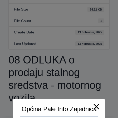
File Size
54.22 KB
File Count
1
Create Date
13 Februara, 2025
Last Updated
13 Februara, 2025
08 ODLUKA o
prodaju stalnog
sredstva - motornog
vozila
Općina Pale Info Zajednica