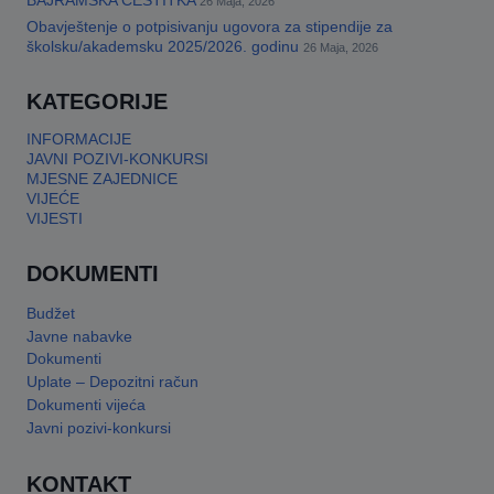
BAJRAMSKA ČESTITKA
26 Maja, 2026
Obavještenje o potpisivanju ugovora za stipendije za
This will close in
17
seconds
školsku/akademsku 2025/2026. godinu
26 Maja, 2026
KATEGORIJE
INFORMACIJE
JAVNI POZIVI-KONKURSI
MJESNE ZAJEDNICE
VIJEĆE
VIJESTI
DOKUMENTI
Budžet
Javne nabavke
Dokumenti
Uplate – Depozitni račun
Dokumenti vijeća
Javni pozivi-konkursi
KONTAKT