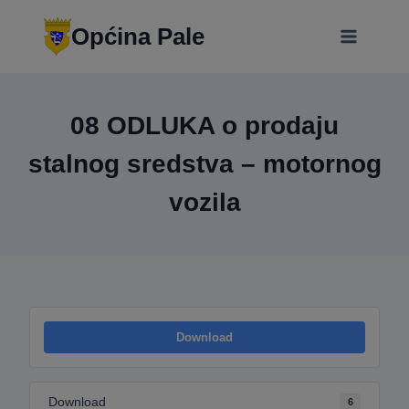
Skip
modal-check
to
Općina Pale
content
08 ODLUKA o prodaju
stalnog sredstva – motornog
vozila
Download
Download
6