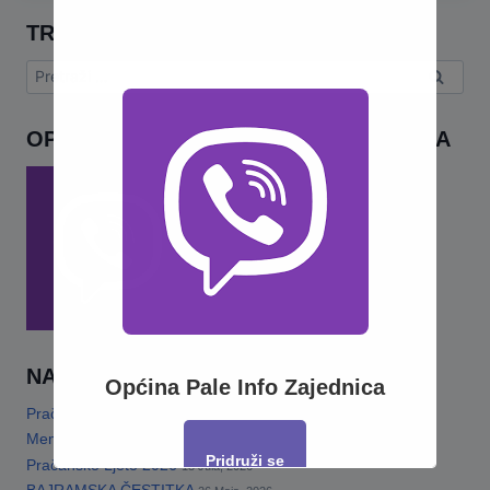
TRAŽI
Pretraga:
OPĆINA PALE INFO – VIBER ZAJEDNICA
NAJNOVIJE
Općina Pale Info Zajednica
Pračansko ljeto 2026 · Program za djecu
14 Jula, 2026
Memorijalni turnir„Šefko Mutapčić“
13 Jula, 2026
Pridruži se
Pračansko Ljeto 2026
13 Jula, 2026