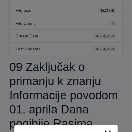
File Size
69.78 KB
File Count
1
Create Date
4 Jula, 2023
Last Updated
4 Jula, 2023
09 Zaključak o
primanju k znanju
Informacije povodom
01. aprila Dana
pogibije Rasima