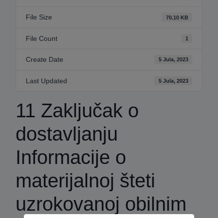
File Size
70.10 KB
File Count
1
Create Date
5 Jula, 2023
Last Updated
5 Jula, 2023
11 Zaključak o
dostavljanju
Informacije o
materijalnoj šteti
uzrokovanoj obilnim