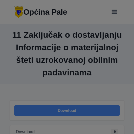
Skip
modal-check
to
Općina Pale
content
11 Zaključak o dostavljanju
Informacije o materijalnoj
šteti uzrokovanoj obilnim
padavinama
Download
Download
9