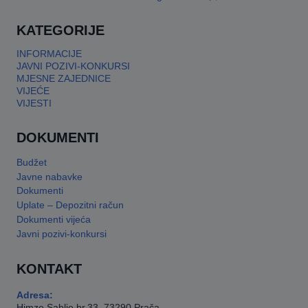
This will close in
17
seconds
KATEGORIJE
INFORMACIJE
JAVNI POZIVI-KONKURSI
MJESNE ZAJEDNICE
VIJEĆE
VIJESTI
DOKUMENTI
Budžet
Javne nabavke
Dokumenti
Uplate – Depozitni račun
Dokumenti vijeća
Javni pozivi-konkursi
KONTAKT
Adresa:
Himze Sablje br.33, 73290 Prača