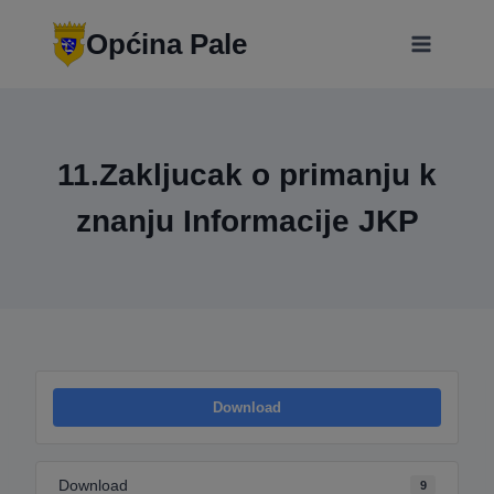
Skip
modal-check
to
Općina Pale
content
11.Zakljucak o primanju k
znanju Informacije JKP
Download
Download
9