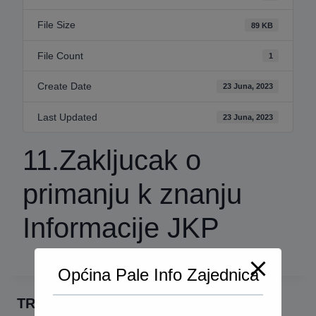
File Size
89 KB
File Count
1
Create Date
23 Juna, 2023
Last Updated
23 Juna, 2023
11.Zakljucak o
primanju k znanju
Informacije JKP
Općina Pale Info Zajednica
TRAŽI