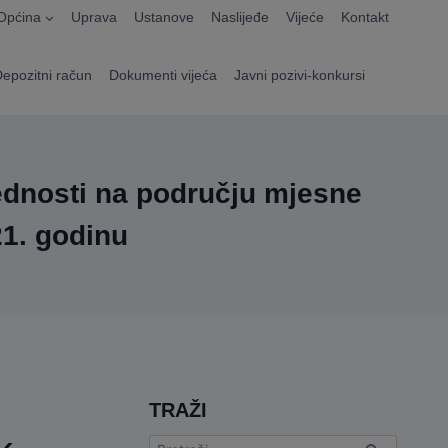
Općina
Uprava
Ustanove
Naslijeđe
Vijeće
Kontakt
Depozitni račun
Dokumenti vijeća
Javni pozivi-konkursi
jednosti na području mjesne
21. godinu
TRAŽI
Pretraga: