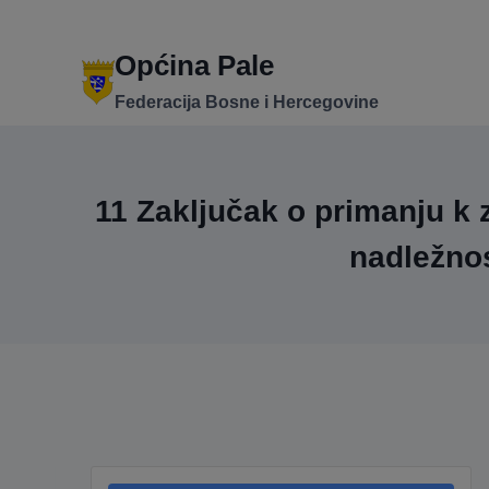
Skip
to
content
Općina Pale
Federacija Bosne i Hercegovine
11 Zaključak o primanju k 
nadležnos