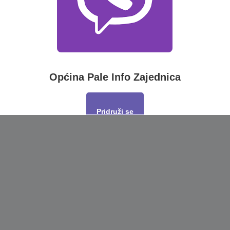
Općina Pale Info Zajednica
Pridruži se
This will close in
17
seconds