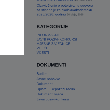
Obavještenje o potpisivanju ugovora
za stipendije za školsku/akademsku
2025/2026. godinu
26 Maja, 2026
KATEGORIJE
INFORMACIJE
JAVNI POZIVI-KONKURSI
MJESNE ZAJEDNICE
VIJEĆE
VIJESTI
DOKUMENTI
Budžet
Javne nabavke
Dokumenti
Uplate – Depozitni račun
Dokumenti vijeća
Javni pozivi-konkursi