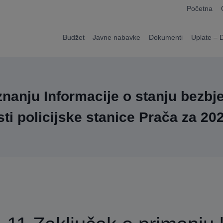
modal-check
Početna
Budžet
Javne nabavke
Dokumenti
Uplate – 
znanju Informacije o stanju bezb
ti policijske stanice Prača za 20