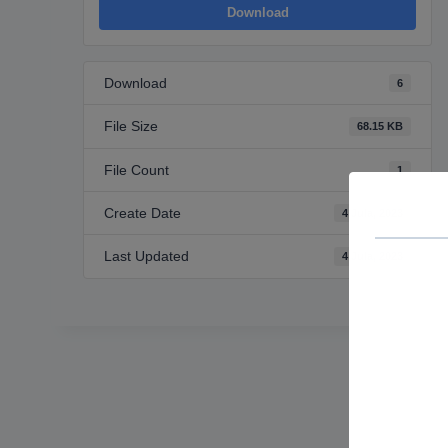
Download
Download
6
File Size
68.15 KB
File Count
1
Create Date
4 Jula, 2023
Last Updated
4 Jula, 2023