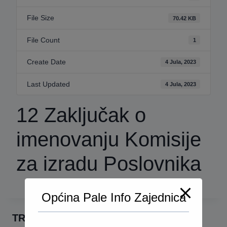
File Size
70.42 KB
File Count
1
Create Date
4 Jula, 2023
Last Updated
4 Jula, 2023
12 Zaključak o
imenovanju Komisije
za izradu Poslovnika
Općina Pale Info Zajednica
TRAŽI