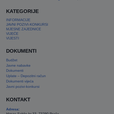
This will close in
17
seconds
KATEGORIJE
INFORMACIJE
JAVNI POZIVI-KONKURSI
MJESNE ZAJEDNICE
VIJEĆE
VIJESTI
DOKUMENTI
Budžet
Javne nabavke
Dokumenti
Uplate – Depozitni račun
Dokumenti vijeća
Javni pozivi-konkursi
KONTAKT
Adresa:
Himze Sablje br.33, 73290 Prača