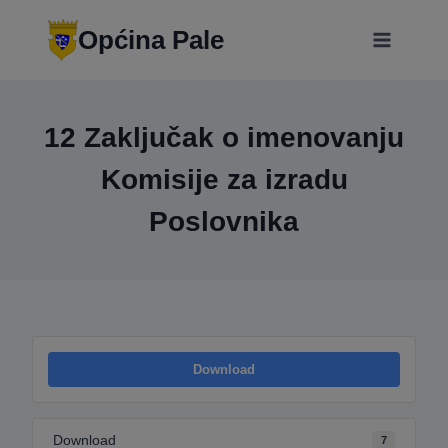
Skip
modal-check
to
Općina Pale
content
12 Zaključak o imenovanju
Komisije za izradu
Poslovnika
Download
Download
7