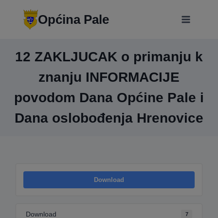
Skip
modal-check
to
Općina Pale
content
12 ZAKLJUCAK o primanju k
znanju INFORMACIJE
povodom Dana Općine Pale i
Dana oslobođenja Hrenovice
Download
Download
7