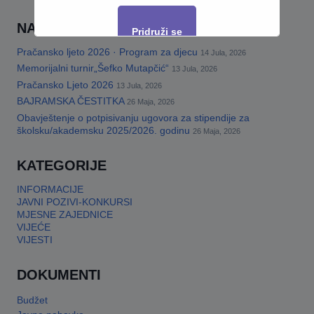
NAJNOVIJE
Pridruži se
Pračansko ljeto 2026 · Program za djecu
14 Jula, 2026
Memorijalni turnir„Šefko Mutapčić“
13 Jula, 2026
This will close in
17
seconds
Pračansko Ljeto 2026
13 Jula, 2026
BAJRAMSKA ČESTITKA
26 Maja, 2026
Obavještenje o potpisivanju ugovora za stipendije za
školsku/akademsku 2025/2026. godinu
26 Maja, 2026
KATEGORIJE
INFORMACIJE
JAVNI POZIVI-KONKURSI
MJESNE ZAJEDNICE
VIJEĆE
VIJESTI
DOKUMENTI
Budžet