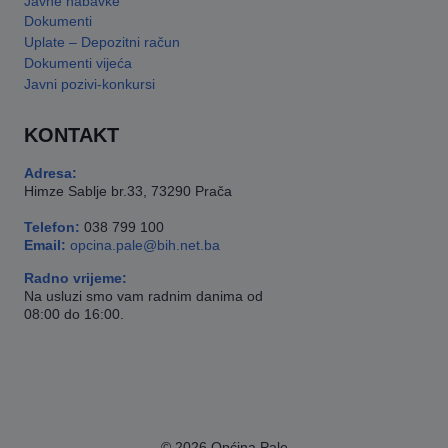
Javne nabavke
Dokumenti
Uplate – Depozitni račun
Dokumenti vijeća
Javni pozivi-konkursi
KONTAKT
Adresa:
Himze Sablje br.33, 73290 Prača
Telefon:
038 799 100
Email:
opcina.pale@bih.net.ba
Radno vrijeme:
Na usluzi smo vam radnim danima od
08:00 do 16:00.
© 2026 Općina Pale