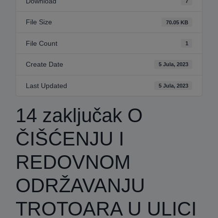
Download
7
File Size
70.05 KB
File Count
1
Create Date
5 Jula, 2023
Last Updated
5 Jula, 2023
14 zaključak O
ČIŠĆENJU I
REDOVNOM
ODRŽAVANJU
TROTOARA U ULICI