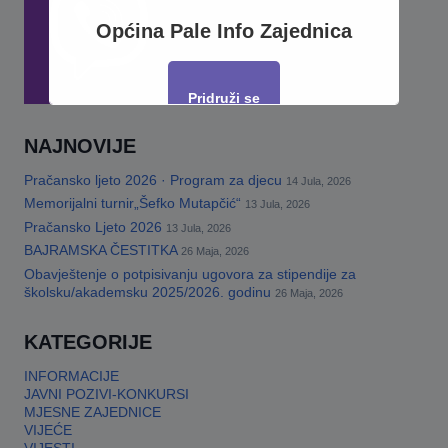
Općina Pale Info Zajednica
Pridruži se
NAJNOVIJE
This will close in
17
seconds
Pračansko ljeto 2026 · Program za djecu
14 Jula, 2026
Memorijalni turnir„Šefko Mutapčić“
13 Jula, 2026
Pračansko Ljeto 2026
13 Jula, 2026
BAJRAMSKA ČESTITKA
26 Maja, 2026
Obavještenje o potpisivanju ugovora za stipendije za
školsku/akademsku 2025/2026. godinu
26 Maja, 2026
KATEGORIJE
INFORMACIJE
JAVNI POZIVI-KONKURSI
MJESNE ZAJEDNICE
VIJEĆE