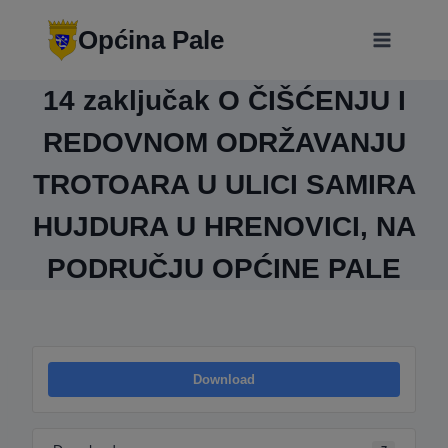
Skip
modal-check
to
Općina Pale
content
14 zaključak O ČIŠĆENJU I
REDOVNOM ODRŽAVANJU
TROTOARA U ULICI SAMIRA
HUJDURA U HRENOVICI, NA
PODRUČJU OPĆINE PALE
Download