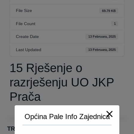
File Size
69.79 KB
File Count
1
Create Date
13 Februara, 2025
Last Updated
13 Februara, 2025
15 Rješenje o
razrješenju UO JKP
Prača
Općina Pale Info Zajednica
TRAŽI