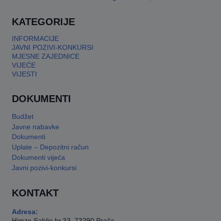
This will close in
17
seconds
KATEGORIJE
INFORMACIJE
JAVNI POZIVI-KONKURSI
MJESNE ZAJEDNICE
VIJEĆE
VIJESTI
DOKUMENTI
Budžet
Javne nabavke
Dokumenti
Uplate – Depozitni račun
Dokumenti vijeća
Javni pozivi-konkursi
KONTAKT
Adresa:
Himze Sablje br.33, 73290 Prača