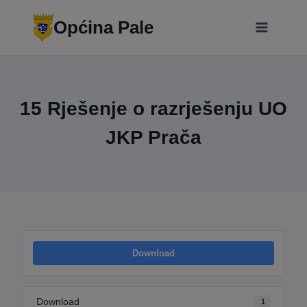
Skip
modal-check
to
Općina Pale
content
15 Rješenje o razrješenju UO
JKP Prača
Download
Download
1