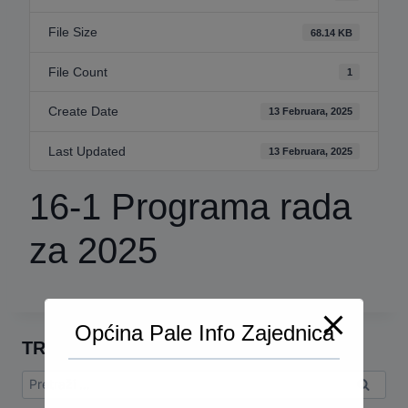
File Size
68.14 KB
File Count
1
Create Date
13 Februara, 2025
Last Updated
13 Februara, 2025
16-1 Programa rada
za 2025
Općina Pale Info Zajednica
TRAŽI
Pretraga: