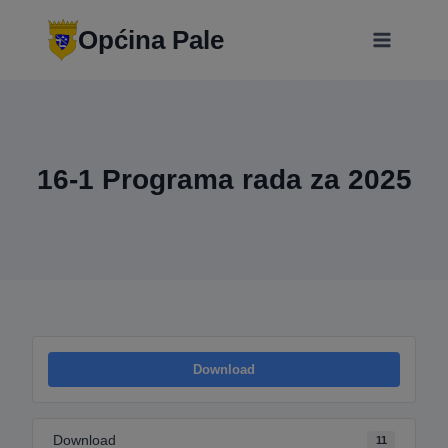
Skip
modal-check
to
Općina Pale
content
16-1 Programa rada za 2025
Download
Download
11