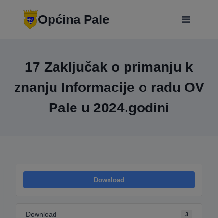
Skip
modal-check
to
Općina Pale
content
17 Zaključak o primanju k
znanju Informacije o radu OV
Pale u 2024.godini
Download
Download
3