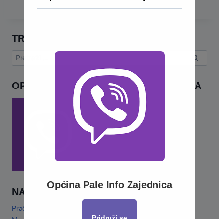
TRAŽI
Pretraga:
OPĆINA PALE INFO – VIBER ZAJEDNICA
Općina Pale Info Zajednica
NAJNOVIJE
Pračansko ljeto 2026 · Program za djecu
14 Jula, 2026
Pridruži se