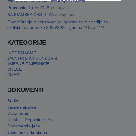
Memorijalni turnir„Šefko Mutapčić“
13 Jula, 2026
Pračansko Ljeto 2026
13 Jula, 2026
BAJRAMSKA ČESTITKA
26 Maja, 2026
This will close in
17
seconds
Obavještenje o potpisivanju ugovora za stipendije za
školsku/akademsku 2025/2026. godinu
26 Maja, 2026
KATEGORIJE
INFORMACIJE
JAVNI POZIVI-KONKURSI
MJESNE ZAJEDNICE
VIJEĆE
VIJESTI
DOKUMENTI
Budžet
Javne nabavke
Dokumenti
Uplate – Depozitni račun
Dokumenti vijeća
Javni pozivi-konkursi