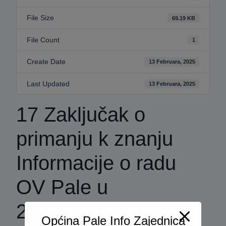
File Size
69.19 KB
File Count
1
Create Date
13 Februara, 2025
Last Updated
13 Februara, 2025
17 Zaključak o
primanju k znanju
Informacije o radu
OV Pale u
2024.godini
Općina Pale Info Zajednica