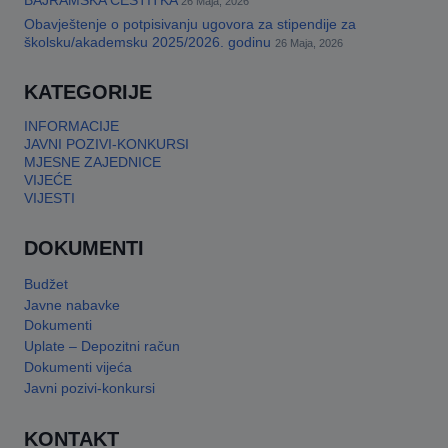
BAJRAMSKA ČESTITKA
26 Maja, 2026
Obavještenje o potpisivanju ugovora za stipendije za
This will close in
17
seconds
školsku/akademsku 2025/2026. godinu
26 Maja, 2026
KATEGORIJE
INFORMACIJE
JAVNI POZIVI-KONKURSI
MJESNE ZAJEDNICE
VIJEĆE
VIJESTI
DOKUMENTI
Budžet
Javne nabavke
Dokumenti
Uplate – Depozitni račun
Dokumenti vijeća
Javni pozivi-konkursi
KONTAKT