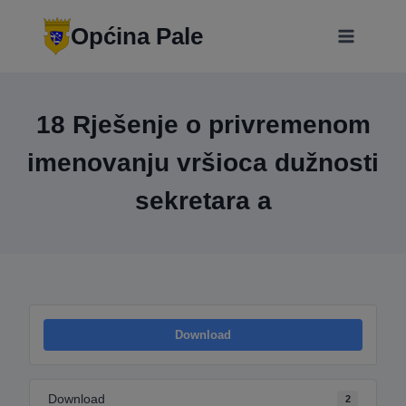
Skip
modal-check
to
Općina Pale
content
18 Rješenje o privremenom
imenovanju vršioca dužnosti
sekretara a
Download
Download
2