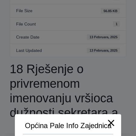
File Size
56.85 KB
File Count
1
Create Date
13 Februara, 2025
Last Updated
13 Februara, 2025
18 Rješenje o
privremenom
imenovanju vršioca
dužnosti sekretara a
Općina Pale Info Zajednica