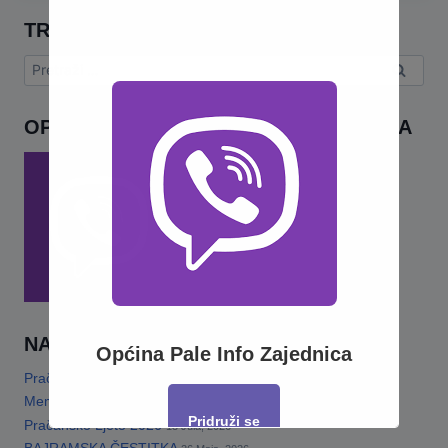
TRAŽI
Pretraga:
OPĆINA PALE INFO – VIBER ZAJEDNICA
NAJNOVIJE
Općina Pale Info Zajednica
Pračansko ljeto 2026 · Program za djecu
14 Jula, 2026
Memorijalni turnir„Šefko Mutapčić“
13 Jula, 2026
Pridruži se
Pračansko Ljeto 2026
13 Jula, 2026