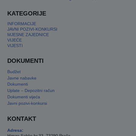
This will close in
17
seconds
KATEGORIJE
INFORMACIJE
JAVNI POZIVI-KONKURSI
MJESNE ZAJEDNICE
VIJEĆE
VIJESTI
DOKUMENTI
Budžet
Javne nabavke
Dokumenti
Uplate – Depozitni račun
Dokumenti vijeća
Javni pozivi-konkursi
KONTAKT
Adresa:
Himze Sablje br.33, 73290 Prača