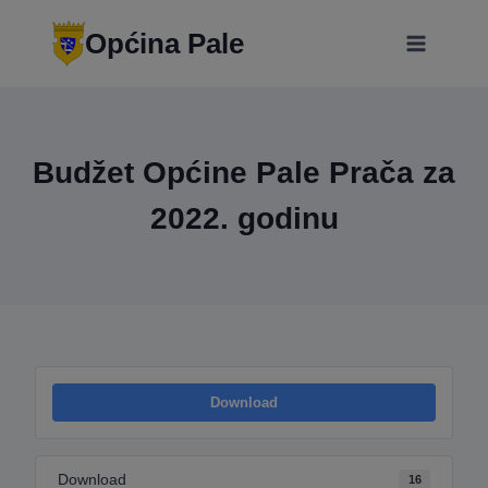
Skip
modal-check
to
Općina Pale
content
Budžet Općine Pale Prača za
2022. godinu
Download
Download
16