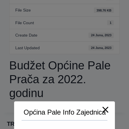
File Size
398.76 KB
File Count
1
Create Date
24 Juna, 2023
Last Updated
24 Juna, 2023
Budžet Općine Pale
Prača za 2022.
godinu
Općina Pale Info Zajednica
TRAŽI