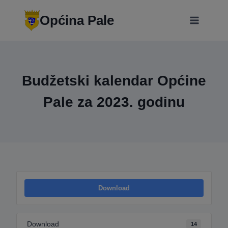
Skip
modal-check
to
Općina Pale
content
Budžetski kalendar Općine
Pale za 2023. godinu
Download
Download
14