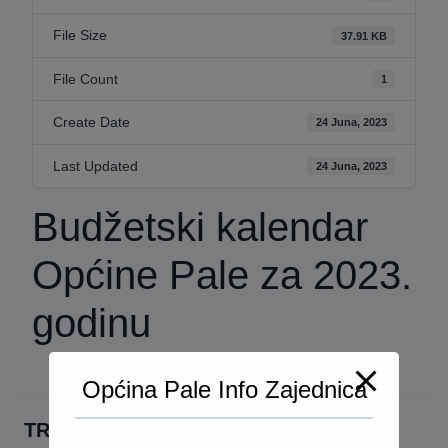
File Size
37.91 KB
File Count
1
Create Date
24 Juna, 2023
Last Updated
24 Juna, 2023
Budžetski kalendar
Općine Pale za 2023.
godinu
Općina Pale Info Zajednica
TRAŽI