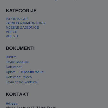
This will close in
17
seconds
KATEGORIJE
INFORMACIJE
JAVNI POZIVI-KONKURSI
MJESNE ZAJEDNICE
VIJEĆE
VIJESTI
DOKUMENTI
Budžet
Javne nabavke
Dokumenti
Uplate – Depozitni račun
Dokumenti vijeća
Javni pozivi-konkursi
KONTAKT
Adresa:
Himze Sablje br.33, 73290 Prača